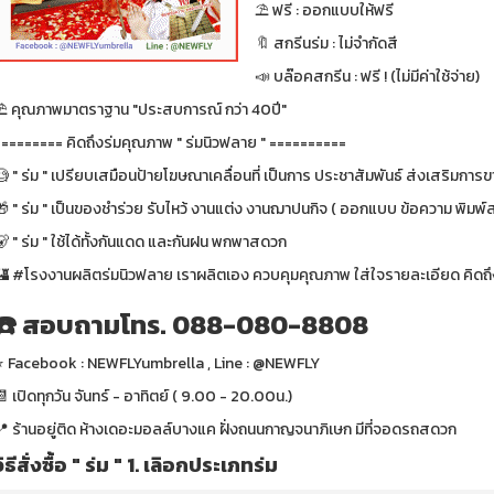
⛱ ฟรี : ออกแบบให้ฟรี
🔖 สกรีนร่ม : ไม่จำกัดสี
📣 บล๊อคสกรีน : ฟรี ! (ไม่มีค่าใช้จ่าย)
⛱ คุณภาพมาตราฐาน "ประสบการณ์ กว่า 40ปี"
========= คิดถึงร่มคุณภาพ " ร่มนิวฟลาย " ==========
 " ร่ม " เปรียบเสมือนป้ายโฆษณาเคลื่อนที่ เป็นการ ประชาสัมพันธ์ ส่งเสริมการขา
 " ร่ม " เป็นของชำร่วย รับไหว้ งานแต่ง งานฌาปนกิจ ( ออกแบบ ข้อความ พิมพ์ส
 " ร่ม " ใช้ได้ทั้งกันแดด และกันฝน พกพาสดวก
🏰 #โรงงานผลิตร่มนิวฟลาย เราผลิตเอง ควบคุมคุณภาพ ใส่ใจรายละเอียด คิดถึง
☎️ สอบถามโทร. 088-080-8808
⭐️ Facebook : NEWFLYumbrella , Line : @NEWFLY
 เปิดทุกวัน จันทร์ - อาทิตย์ ( 9.00 - 20.00น.)
📍 ร้านอยู่ติด ห้างเดอะมอลล์บางแค ฝั่งถนนกาญจนาภิเษก มีที่จอดรถสดวก
วิธีสั่งซื้อ " ร่ม " 1. เลิอกประเภทร่ม