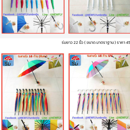
ร่มยาว 22 นิ้ว ( ขนาด มาตราฐาน ) ราคา 4