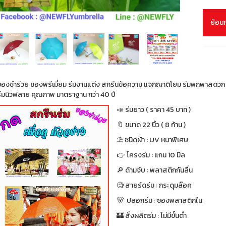
ย้อน
ของชำร่วย ของพรีเมี่ยม ร่มงานแต่ง สกรีนข้อความ แจกญาติโยม ร่มพกพาสดว
ร่มนิวฟลาย คุณภาพ มาตราฐาน กว่า 40 ปี
📣 ร่มยาว ( ราคา 45 บาท )
🔖 ขนาด 22 นิ้ว ( 8 ก้าน )
⛱ ชนิดผ้า : UV หนาพิเศษ
👉 โครงร่ม : แกน 10 มิล
🔎 ด้ามจับ : พลาสติกกันลื่น
🧐 สายรัดร่ม : กระดุมล๊อค
🐻 ปลอกร่ม : ซองพลาสติกใน
🏰 สั่งผลิตร่ม : ไม่มีขั้นต่ำ