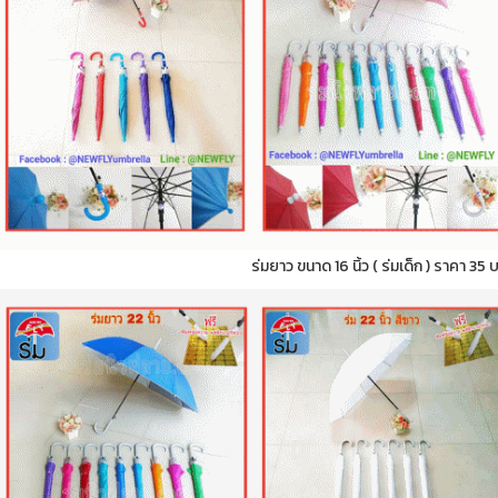
ร่มยาว ขนาด 16 นิ้ว ( ร่มเด็ก ) ราคา 35 