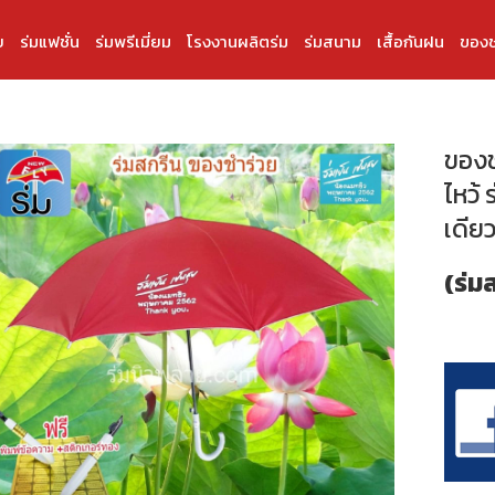
บ
ร่มแฟชั่น
ร่มพรีเมี่ยม
โรงงานผลิตร่ม
ร่มสนาม
เสื้อกันฝน
ของช
ของชำ
ไหว้
เดีย
(ร่ม