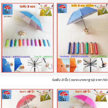
ร่มพับ 21 นิ้ว ( ขนาด มาตราฐาน) ราคา 5