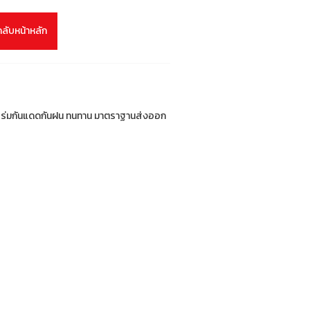
กลับหน้าหลัก
ก ร่มกันแดดกันฝน ทนทาน มาตราฐานส่งออก