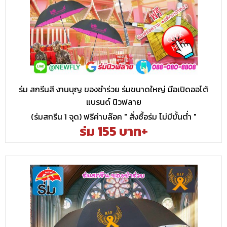
ร่ม สกรีนสี งานบุญ ของชำร่วย ร่มขนาดใหญ่ มือเปิดออโต้
แบรนด์ นิวฟลาย
(ร่มสกรีน 1 จุด) ฟรีค่าบล๊อค " สั่งซื้อร่ม ไม่มีขั้นต่ำ "
ร่ม 155 บาท+