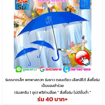
ร่มขนาดเล็ก พกพาสดวก ร่มยาว ตอนเดียว เลือกสีได้ สั่งซื้อร่ม
เป็นของชำร่วย
(ร่มสกรีน 1 จุด) ฟรีค่าบล๊อค " สั่งซื้อร่ม ไม่มีขั้นต่ำ "
ร่ม 40 บาท+