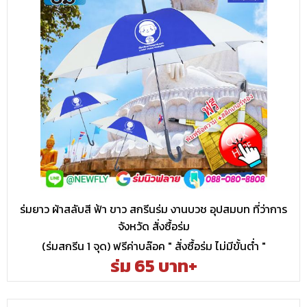
ร่มยาว ผ้าสลับสี ฟ้า ขาว สกรีนร่ม งานบวช อุปสมบท ที่ว่าการ
จังหวัด สั่งซื้อร่ม
(ร่มสกรีน 1 จุด) ฟรีค่าบล๊อค " สั่งซื้อร่ม ไม่มีขั้นต่ำ "
ร่ม 65 บาท+