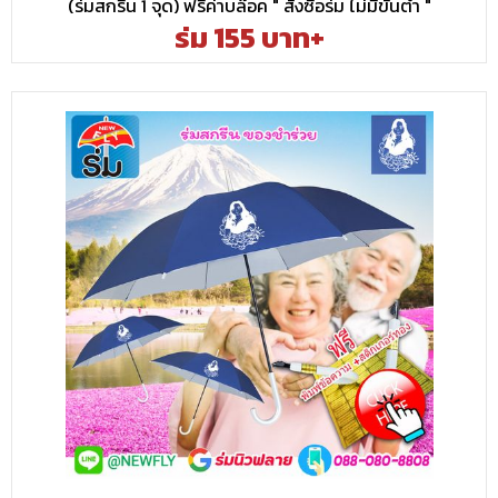
(ร่มสกรีน 1 จุด) ฟรีค่าบล๊อค " สั่งซื้อร่ม ไม่มีขั้นต่ำ "
ร่ม 155 บาท+