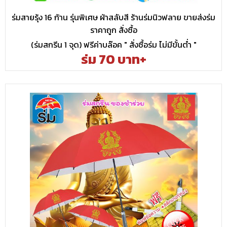
ร่มสายรุ้ง 16 ก้าน รุ่นพิเศษ ผ้าสลับสี ร้านร่มนิวฟลาย ขายส่งร่ม
ราคาถูก สั่งซื้อ
(ร่มสกรีน 1 จุด) ฟรีค่าบล๊อค " สั่งซื้อร่ม ไม่มีขั้นต่ำ "
ร่ม 70 บาท+