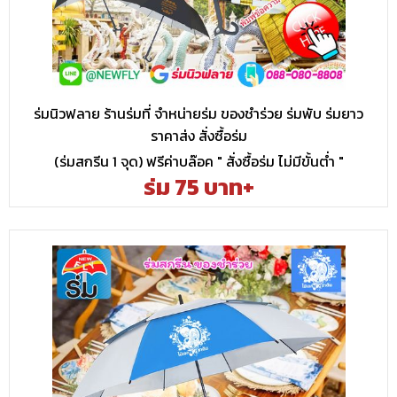
ร่มนิวฟลาย ร้านร่มที่ จำหน่ายร่ม ของชำร่วย ร่มพับ ร่มยาว
ราคาส่ง สั่งซื้อร่ม
(ร่มสกรีน 1 จุด) ฟรีค่าบล๊อค " สั่งซื้อร่ม ไม่มีขั้นต่ำ "
ร่ม 75 บาท+