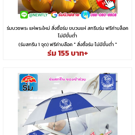
ร่มบวชพระ แห่พระใหม่ สั่งซื้อร่ม ขบวนแห่ สกรีนร่ม ฟรีค่าบล็อค
ไม่มีขั้นต่ำ
(ร่มสกรีน 1 จุด) ฟรีค่าบล๊อค " สั่งซื้อร่ม ไม่มีขั้นต่ำ "
ร่ม 155 บาท+