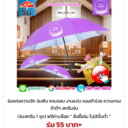
ร่มแห่งความรัก ร่มพับ ครบรอบ งานแต่ง ของชำร่วย ความทรง
จำดีๆ สกรีนร่ม
(ร่มสกรีน 1 จุด) ฟรีค่าบล๊อค " สั่งซื้อร่ม ไม่มีขั้นต่ำ "
ร่ม 55 บาท+