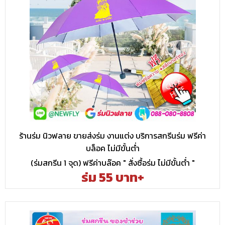
ร้านร่ม นิวฟลาย ขายส่งร่ม งานแต่ง บริการสกรีนร่ม ฟรีค่า
บล็อค ไม่มีขั้นต่ำ
(ร่มสกรีน 1 จุด) ฟรีค่าบล๊อค " สั่งซื้อร่ม ไม่มีขั้นต่ำ "
ร่ม 55 บาท+