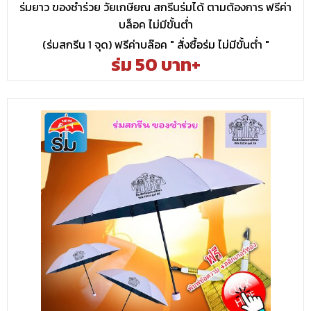
ร่มยาว ของชำร่วย วัยเกษียณ สกรีนร่มได้ ตามต้องการ ฟรีค่า
บล็อค ไม่มีขั้นต่ำ
(ร่มสกรีน 1 จุด) ฟรีค่าบล๊อค " สั่งซื้อร่ม ไม่มีขั้นต่ำ "
ร่ม 50 บาท+