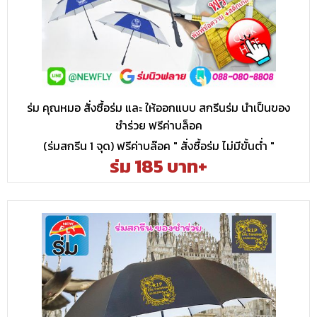
ร่ม คุณหมอ สั่งซื้อร่ม และ ให้ออกแบบ สกรีนร่ม นำเป็นของ
ชำร่วย ฟรีค่าบล็อค
(ร่มสกรีน 1 จุด) ฟรีค่าบล๊อค " สั่งซื้อร่ม ไม่มีขั้นต่ำ "
ร่ม 185 บาท+