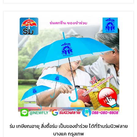
ร่ม เกษียณอายุ สั่งซื้อร่ม เป็นของชำร่วย ได้ที่ร้านร่มนิวฟลาย
บางแค กรุงเทพ