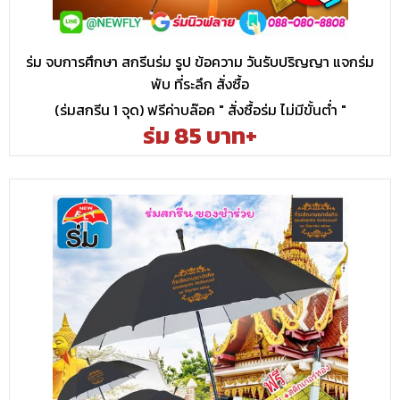
ร่ม จบการศึกษา สกรีนร่ม รูป ข้อความ วันรับปริญญา แจกร่ม
พับ ที่ระลึก สั่งซื้อ
(ร่มสกรีน 1 จุด) ฟรีค่าบล๊อค " สั่งซื้อร่ม ไม่มีขั้นต่ำ "
ร่ม 85 บาท+