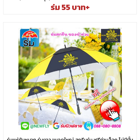
ร่ม 55 บาท+
ร่มแห่ขันหมาก ร่มยาว ขนาดใหญ่ สกรีนร่ม ฟรีค่าบล็อค ไม่มีขั้น