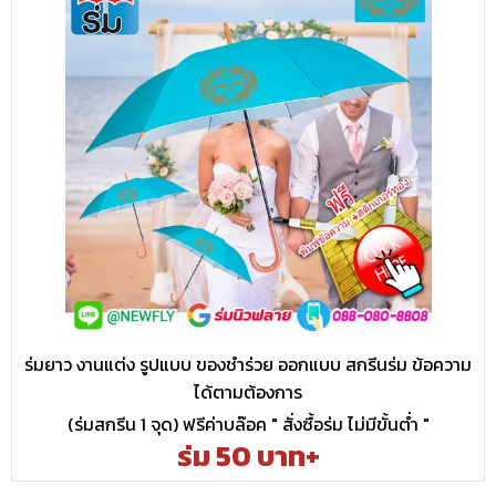
ร่มยาว งานแต่ง รูปแบบ ของชำร่วย ออกแบบ สกรีนร่ม ข้อความ
ได้ตามต้องการ
(ร่มสกรีน 1 จุด) ฟรีค่าบล๊อค " สั่งซื้อร่ม ไม่มีขั้นต่ำ "
ร่ม 50 บาท+