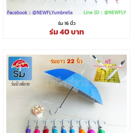
ร่ม 16 นิ้ว
ร่ม 40 บาท