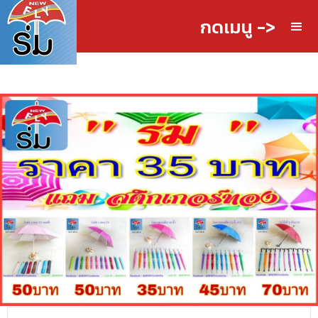
กดเมนู ->