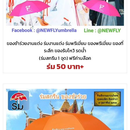
ของชำร่วยงานแต่ง ร่มงานแต่ง ร่มพรีเมี่ยม ของพรีเมี่ยม ของที่
ระลึก ของรับไหว้ รดน้ำ
(ร่มสกรีน 1 จุด) ฟรีค่าบล๊อค
ร่ม 50 บาท+