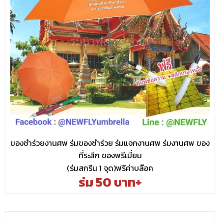
ของชำร่วยงานศพ ร่มของชำร่วย ร่มแจกงานศพ ร่มงานศพ ของ
ที่ระลึก ของพรีเมี่ยม
(ร่มสกรีน 1 จุด)ฟรีค่าบล๊อค
ร่ม 50 บาท+