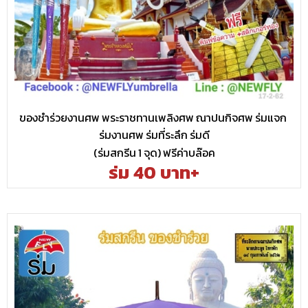
ของชำร่วยงานศพ พระราชทานเพลิงศพ ณาปนกิจศพ ร่มแจก
ร่มงานศพ ร่มที่ระลึก ร่มดี
(ร่มสกรีน 1 จุด) ฟรีค่าบล๊อค
ร่ม 40 บาท+