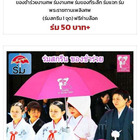
ของชำร่วยงานศพ ร่มงานศพ ร่มของที่ระลึก ร่มแจก ร่ม
พระราชทานเพลิงศพ
(ร่มสกรีน 1 จุด) ฟรีค่าบล๊อค
ร่ม 50 บาท+