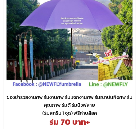
ของชำร่วยงานศพ ร่มงานศพ ร่มแจกงานศพ ร่มณาปนกิจศพ ร่ม
คุณภาพ ร่มดี ร่มนิวฟลาย
(ร่มสกรีน 1 จุด) ฟรีค่าบล๊อค
ร่ม 70 บาท+