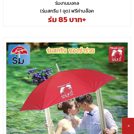
ร่มงานมงคล
(ร่มสกรีน 1 จุด) ฟรีค่าบล๊อค
ร่ม 85 บาท+
^