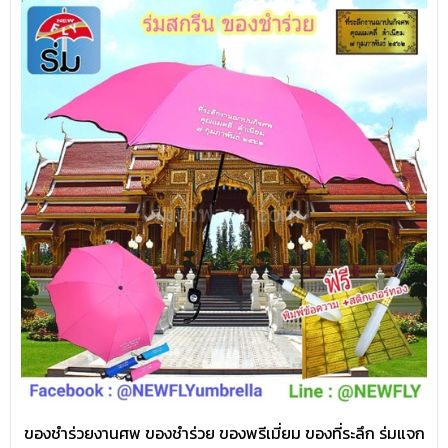
ของชำร่วยงานศพ ของชำร่วย ของพรีเมี่ยม ของที่ระลึก ร่มแจก