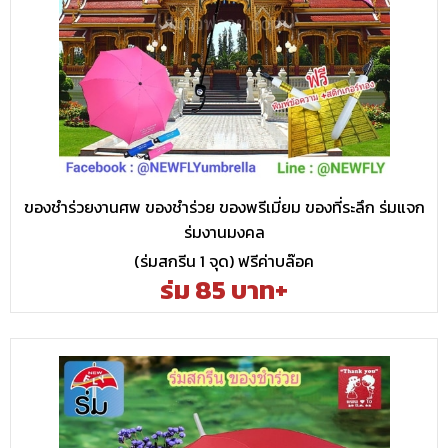
ของชำร่วยงานศพ ของชำร่วย ของพรีเมี่ยม ของที่ระลึก ร่มแจก
ร่มงานมงคล
(ร่มสกรีน 1 จุด) ฟรีค่าบล๊อค
ร่ม 85 บาท+