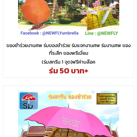
ของชำร่วยงานศพ ร่มของชำร่วย ร่มแจกงานศพ ร่มงานศพ ของ
ที่ระลึก ของพรีเมี่ยม
(ร่มสกรีน 1 จุด)ฟรีค่าบล๊อค
ร่ม 50 บาท+