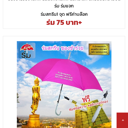
ร่ม ร่มแจก
ร่มสกรีน1 จุด ฟรีค่าบล๊อค
ร่ม 75 บาท+
^