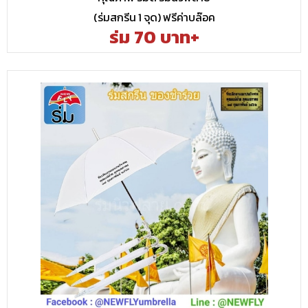
(ร่มสกรีน 1 จุด) ฟรีค่าบล๊อค
ร่ม 70 บาท+