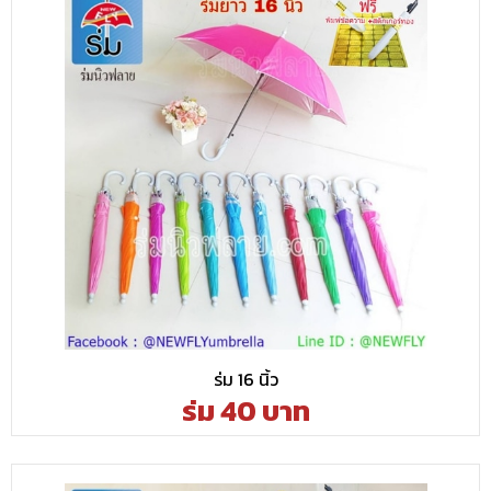
ร่ม 16 นิ้ว
ร่ม 40 บาท