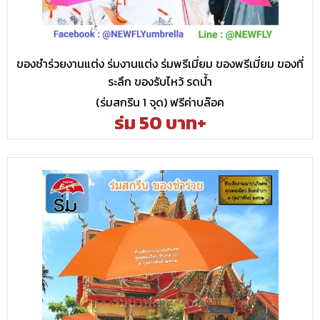
ของชำร่วยงานแต่ง ร่มงานแต่ง ร่มพรีเมี่ยม ของพรีเมี่ยม ของที่
ระลึก ของรับไหว้ รดน้ำ
(ร่มสกรีน 1 จุด) ฟรีค่าบล๊อค
ร่ม 50 บาท+