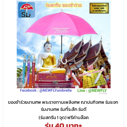
ของชำร่วยงานศพ พระราชทานเพลิงศพ ณาปนกิจศพ ร่มแจก
ร่มงานศพ ร่มที่ระลึก ร่มดี
(ร่มสกรีน 1 จุด) ฟรีค่าบล๊อค
ร่ม 40 บาท+