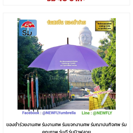
ของชำร่วยงานศพ ร่มงานศพ ร่มแจกงานศพ ร่มณาปนกิจศพ ร่ม
คุณภาพ ร่มดี ร่มนิวฟลาย