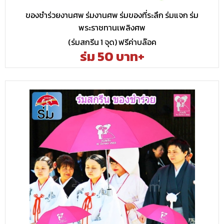
ของชำร่วยงานศพ ร่มงานศพ ร่มของที่ระลึก ร่มแจก ร่ม
พระราชทานเพลิงศพ
(ร่มสกรีน 1 จุด) ฟรีค่าบล๊อค
ร่ม 50 บาท+