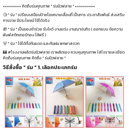
========= คิดถึงร่มคุณภาพ " ร่มนิวฟลาย " ==========
🧐 " ร่ม " เปรียบเสมือนป้ายโฆษณาเคลื่อนที่ เป็นการ ประชาสัมพันธ์ ส่งเสริม
การขาย มีประโยชน์ ใช้ได้จริง
🎁 " ร่ม " เป็นของชำร่วย รับไหว้ งานแต่ง งานฌาปนกิจ ( ออกแบบ ข้อความ
พิมพ์สติกเกอร์ทอง ให้ฟรี )
🐻 " ร่ม " ใช้ได้ทั้งกันแดด และกันฝน พกพาสดวก
🏰 #โรงงานผลิตร่มนิวฟลาย เราผลิตเอง ควบคุมคุณภาพ ใส่ใจรายละเอียด
คิดถึงร่มคุณภาพ คิดถึง " ร่มนิวฟลาย "
วิธีสั่งซื้อ " ร่ม " 1. เลิอกประเภทร่ม