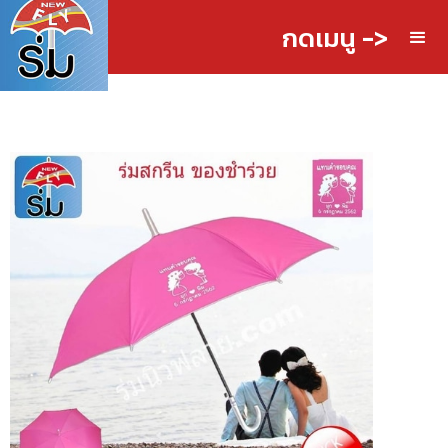
กดเมนู ->