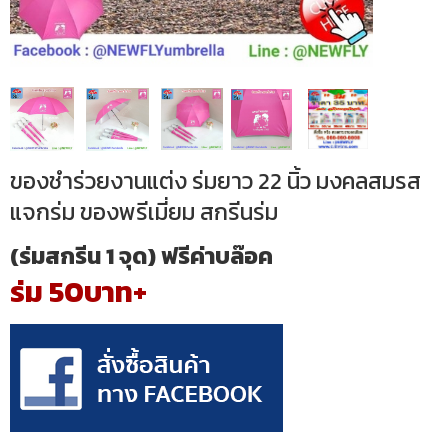
ของชำร่วยงานแต่ง ร่มยาว 22 นิ้ว มงคลสมรส
แจกร่ม ของพรีเมี่ยม สกรีนร่ม
(ร่มสกรีน 1 จุด) ฟรีค่าบล๊อค
ร่ม 50บาท+