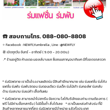
☎️ สอบถามโทร. 088-080-8808
⭐️ Facebook : NEWFLYumbrella , Line : @NEWFLY
📆 เปิดทุกวัน จันทร์ - อาทิตย์ ( 9.00 - 20.00น.)
📍 ร้านอยู่ติด ห้างเดอะมอลล์บางแค ฝั่งถนนกาญจนาภิเษก มีที่จอดรถสดวก
* ร่มนิวฟลาย เราเป็นโรงงานผลิตร่ม มีสินค้าอีกมากมาย เช่น ร่มแฟชั่น ร่มโค้ง
แฟชั่น ร่มพับ ร่มพับ3ตอน ร่มตอนเดียว ร่มเด็ก ร่มไม้เท้า ร่มกอล์ฟ ร่มกลับ
ด้าน ร่มสนาม ร่มแม่ค้า เสื้อกันฝน
* ร่มนิวฟลาย สามารถนำไปสกรีน ข้อความ โลโก้บริษัทของท่าน ตามต้องการ (
ฟรี ไม่มีค่าบล๊อกสกรีน ) ไม่มีขั้นต่ำ สั่งได้เลย * เราเป็นแหล่งค้าส่งร่ม ที่มี
สินค้าหลากหลายมากที่สุด ร่มนิวฟลายมีจำหน่าย แล้วทั่วประเทศ