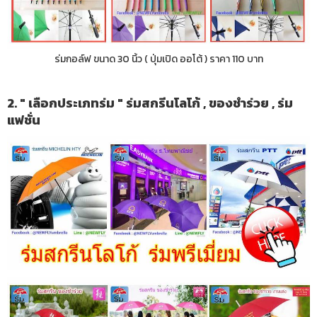
ร่มกอล์ฟ ขนาด 30 นิ้ว ( ปุ่มเปิด ออโต้ ) ราคา 110 บาท
2. " เลือกประเภทร่ม " ร่มสกรีนโลโก้ , ของชำร่วย , ร่ม
แฟชั่น