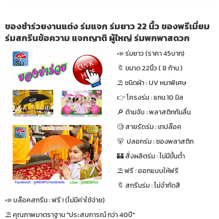
ของชำร่วยงานแต่ง ร่มแจก ร่มยาว 22 นิ้ว ของพรีเมี่ยม
ร่มสกรีนข้อความ แจกญาติ ผู้ใหญ่ ร่มพกพาสดวก
📣 ร่มยาว (ราคา 45บาท)
🔖 ขนาด 22นิ้ว ( 8 ก้าน )
⛱ ชนิดผ้า : UV หนาพิเศษ
👉 โครงร่ม : แกน 10 มิล
🔎 ด้ามจับ : พลาสติกกันลื่น
🧐 สายรัดร่ม : เทปล๊อค
🐻 ปลอกร่ม : ซองพลาสติก
🏰 สั่งผลิตร่ม : ไม่มีขั้นต่ำ
⛱ ฟรี : ออกแบบให้ฟรี
🔖 สกรีนร่ม : ไม่จำกัดสี
📣 บล๊อคสกรีน : ฟรี ! (ไม่มีค่าใช้จ่าย)
⛱ คุณภาพมาตราฐาน "ประสบการณ์ กว่า 40ปี"