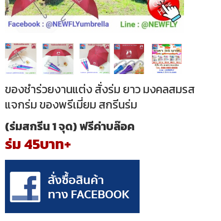
ของชำร่วยงานแต่ง สั่งร่ม ยาว มงคลสมรส
แจกร่ม ของพรีเมี่ยม สกรีนร่ม
(ร่มสกรีน 1 จุด) ฟรีค่าบล๊อค
ร่ม 45บาท+