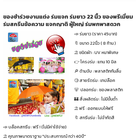
ของชำร่วยงานแต่ง ร่มแจก ร่มยาว 22 นิ้ว ของพรีเมี่ยม
ร่มสกรีนข้อความ แจกญาติ ผู้ใหญ่ ร่มพกพาสดวก
📣 ร่มยาว (ราคา 45บาท)
🔖 ขนาด 22นิ้ว ( 8 ก้าน )
⛱ ชนิดผ้า : UV หนาพิเศษ
👉 โครงร่ม : แกน 10 มิล
🔎 ด้ามจับ : พลาสติกกันลื่น
🧐 สายรัดร่ม : เทปล๊อค
🐻 ปลอกร่ม : ซองพลาสติก
🏰 สั่งผลิตร่ม : ไม่มีขั้นต่ำ
⛱ ฟรี : ออกแบบให้ฟรี
🔖 สกรีนร่ม : ไม่จำกัดสี
📣 บล๊อคสกรีน : ฟรี ! (ไม่มีค่าใช้จ่าย)
⛱ คุณภาพมาตราฐาน "ประสบการณ์ กว่า 40ปี"