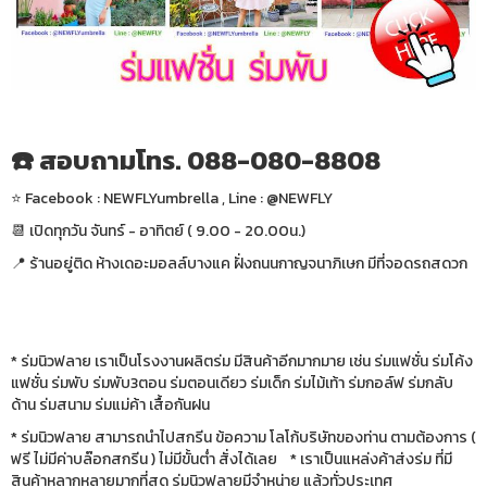
☎️ สอบถามโทร. 088-080-8808
⭐️ Facebook : NEWFLYumbrella , Line : @NEWFLY
📆 เปิดทุกวัน จันทร์ - อาทิตย์ ( 9.00 - 20.00น.)
📍 ร้านอยู่ติด ห้างเดอะมอลล์บางแค ฝั่งถนนกาญจนาภิเษก มีที่จอดรถสดวก
* ร่มนิวฟลาย เราเป็นโรงงานผลิตร่ม มีสินค้าอีกมากมาย เช่น ร่มแฟชั่น ร่มโค้ง
แฟชั่น ร่มพับ ร่มพับ3ตอน ร่มตอนเดียว ร่มเด็ก ร่มไม้เท้า ร่มกอล์ฟ ร่มกลับ
ด้าน ร่มสนาม ร่มแม่ค้า เสื้อกันฝน
* ร่มนิวฟลาย สามารถนำไปสกรีน ข้อความ โลโก้บริษัทของท่าน ตามต้องการ (
ฟรี ไม่มีค่าบล๊อกสกรีน ) ไม่มีขั้นต่ำ สั่งได้เลย * เราเป็นแหล่งค้าส่งร่ม ที่มี
สินค้าหลากหลายมากที่สุด ร่มนิวฟลายมีจำหน่าย แล้วทั่วประเทศ