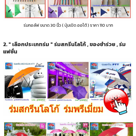
ร่มกอล์ฟ ขนาด 30 นิ้ว ( ปุ่มเปิด ออโต้ ) ราคา 110 บาท
2. " เลือกประเภทร่ม " ร่มสกรีนโลโก้ , ของชำร่วย , ร่ม
แฟชั่น