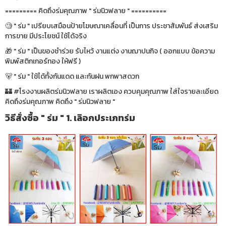
========= คิดถึงร่มคุณภาพ " ร่มนิวฟลาย " ==========
🧐 " ร่ม " เปรียบเสมือนป้ายโฆษณาเคลื่อนที่ เป็นการ ประชาสัมพันธ์ ส่งเสริม
การขาย มีประโยชน์ ใช้ได้จริง
🎁 " ร่ม " เป็นของชำร่วย รับไหว้ งานแต่ง งานฌาปนกิจ ( ออกแบบ ข้อความ
พิมพ์สติกเกอร์ทอง ให้ฟรี )
🐻 " ร่ม " ใช้ได้ทั้งกันแดด และกันฝน พกพาสดวก
🏰 #โรงงานผลิตร่มนิวฟลาย เราผลิตเอง ควบคุมคุณภาพ ใส่ใจรายละเอียด
คิดถึงร่มคุณภาพ คิดถึง " ร่มนิวฟลาย "
วิธีสั่งซื้อ " ร่ม " 1. เลิอกประเภทร่ม