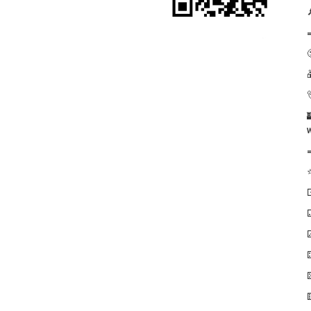


⚁
⚃