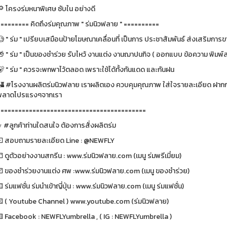
🔎 โครงร่มหนาพิเศษ ซับใน อย่างดี
========= คิดถึงร่มคุณภาพ " ร่มนิวฟลาย " ==========
 " ร่ม " เปรียบเสมือนป้ายโฆษณาเคลื่อนที่ เป็นการ ประชาสัมพันธ์ ส่งเสริมการขา
 " ร่ม " เป็นของชำร่วย รับไหว้ งานแต่ง งานฌาปนกิจ ( ออกแบบ ข้อความ พิมพ์ส
🐻 " ร่ม " ควรจะพกพาไว้ตลอด เพราะใช้ได้ทั้งกันแดด และกันฝน
🏰 #โรงงานผลิตร่มนิวฟลาย เราผลิตเอง ควบคุมคุณภาพ ใส่ใจรายละเอียด ฝากกด
พลาดโปรแรงๆจากเรา
==========================================
⭐️ #ลูกค้าท่านใดสนใจ ต้องการสั่งผลิตร่ม
⚀ สอบถามรายละเอียด Line : @NEWFLY
 ดูตัวอย่างงานสกรีน : www.ร่มนิวฟลาย.com (เมนู ร่มพรีเมี่ยม)
⚂ ของชำร่วยงานแต่ง ศพ :www.ร่มนิวฟลาย.com (เมนู ของชำร่วย)
 ร่มแฟชั่น ร่มนำเข้าญี่ปุ่น : www.ร่มนิวฟลาย.com (เมนู ร่มแฟชั่น)
⚄ ( Youtube Channel ) www.youtube.com (ร่มนิวฟลาย)
⚅ Facebook : NEWFLYumbrella , ( IG : NEWFLYumbrella )