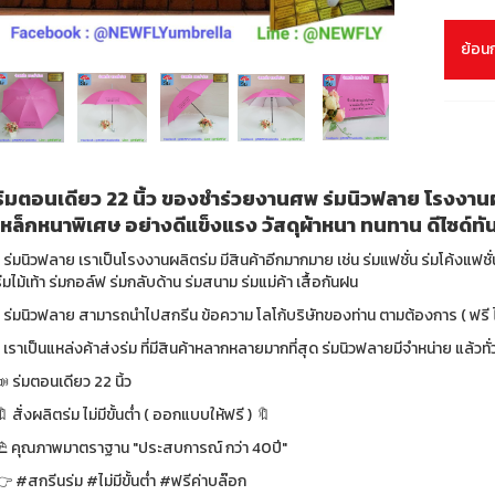
ย้อน
ร่มตอนเดียว 22 นิ้ว ของชำร่วยงานศพ ร่มนิวฟลาย โรงงานผล
เหล็กหนาพิเศษ อย่างดีแข็งแรง วัสดุผ้าหนา ทนทาน ดีไซด์ทั
 ร่มนิวฟลาย เราเป็นโรงงานผลิตร่ม มีสินค้าอีกมากมาย เช่น ร่มแฟชั่น ร่มโค้งแฟชั
่มไม้เท้า ร่มกอล์ฟ ร่มกลับด้าน ร่มสนาม ร่มแม่ค้า เสื้อกันฝน
 ร่มนิวฟลาย สามารถนำไปสกรีน ข้อความ โลโก้บริษัทของท่าน ตามต้องการ ( ฟรี ไม่
 เราเป็นแหล่งค้าส่งร่ม ที่มีสินค้าหลากหลายมากที่สุด ร่มนิวฟลายมีจำหน่าย แล้ว
 ร่มตอนเดียว 22 นิ้ว
 สั่งผลิตร่ม ไม่มีขั้นต่ำ ( ออกแบบให้ฟรี ) 🔖
⛱ คุณภาพมาตราฐาน "ประสบการณ์ กว่า 40ปี"
 #สกรีนร่ม #ไม่มีขั้นต่ำ #ฟรีค่าบล๊อก