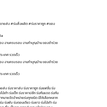
มขายส่ง #ร่มสั่งผลิต #ร่มราคาถูก #ของ
tion #Umbrella
นฉลอง งานครบรอบ งานทำบุญบ้าน ของชำร่วย
่านลูกค้าทั่วประเทศ รวดเร็ว
นฉลอง งานครบรอบ งานทำบุญบ้าน ของชำร่วย
่วประเทศ รวดเร็ว
ยส่ง ร่มราคาส่ง ร่มราคาถูก ร่มแฟชั่น ร่ม
ม้เท้า ร่มเด็ก ร่มราคาปลีก ร่มกันแดด ร่มกัน
ากมายจัดจำหน่ายร่มทุกชนิด มีให้เลือกหลาก
 ร่มพับ ร่มตอนเดียว ร่มยาว ร่มไม้เท้า ร่ม