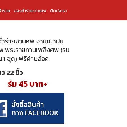
ำร่วย
ของชำร่วยงานศพ
ติดต่อเรา
ชำร่วยงานศพ งานณาปน
พ พระราชทานเพลิงศพ (ร่ม
 1 จุด) ฟรีค่าบล๊อค
ว 22 นิ้ว
ร่ม 45 บาท+