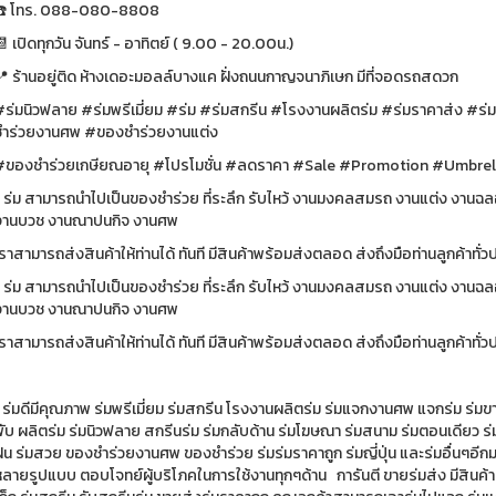
☎️ โทร. 088-080-8808
 เปิดทุกวัน จันทร์ - อาทิตย์ ( 9.00 - 20.00น.)
📍 ร้านอยู่ติด ห้างเดอะมอลล์บางแค ฝั่งถนนกาญจนาภิเษก มีที่จอดรถสดวก
#ร่มนิวฟลาย #ร่มพรีเมี่ยม #ร่ม #ร่มสกรีน #โรงงานผลิตร่ม #ร่มราคาส่ง #ร่
ชำร่วยงานศพ #ของชำร่วยงานแต่ง
#ของชำร่วยเกษียณอายุ #โปรโมชั่น #ลดราคา #Sale #Promo
* ร่ม สามารถนำไปเป็นของชำร่วย ที่ระลึก รับไหว้ งานมงคลสมรถ งานแต่ง งา
งานบวช งานณาปนกิจ งานศพ
เราสามารถส่งสินค้าให้ท่านได้ ทันที มีสินค้าพร้อมส่งตลอด ส่งถึงมือท
* ร่ม สามารถนำไปเป็นของชำร่วย ที่ระลึก รับไหว้ งานมงคลสมรถ งานแต่ง งา
งานบวช งานณาปนกิจ งานศพ
ราสามารถส่งสินค้าให้ท่านได้ ทันที มีสินค้าพร้อมส่งตลอด ส่งถึงมือท่านลูกค้าทั
 ร่มดีมีคุณภาพ ร่มพรีเมี่ยม ร่มสกรีน โรงงานผลิตร่ม ร่มแจกงานศพ แจกร่ม ร่มขา
ับ ผลิตร่ม ร่มนิวฟลาย สกรีนร่ม ร่มกลับด้าน ร่มโฆษณา ร่มสนาม ร่มตอนเดียว ร่มไ
ฝน ร่มสวย ของชำร่วยงานศพ ของชำร่วย ร่มร่มราคาถูก ร่มญี่ปุ่น และร่มอื่นๆอีกม
ลายรูปแบบ ตอบโจทย์ผู้บริโภคในการใช้งานทุกๆด้าน การันตี ขายร่มส่ง มีสินค้าร่ม