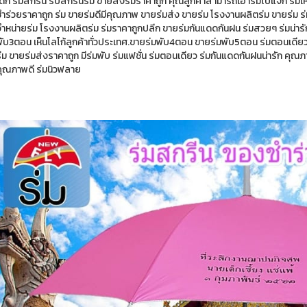
เด็ก ร่มสกรีน รับสกรีนร่ม ขายส่งร่มราคาถูก คุณลูกค้าสามารถเอาร่มไปแจก ร่ม
ำร่วยราคาถูก ร่ม ขายร่มดีมีคุณภาพ ขายร่มส่ง ขายร่ม โรงงานผลิตร่ม ขายร่ม ร่
จำหน่ายร่ม โรงงานผลิตร่ม ร่มราคาถูกปลีก ขายร่มกันแดดกันฝน ร่มสวยๆ ร่มน่ารั
พับ3ตอน เห็นโลโก้ลูกค้าทั่วประเทศ.ขายร่มพับ4ตอน ขายร่มพับ5ตอน ร่มตอนเดียว ร
่ม ขายร่มส่งราคาถูก มีร่มพับ ร่มแฟชั่น ร่มตอนเดียว ร่มกันแดดกันฝนน่ารัก คุณภาพด
คุณภาพดี ร่มนิวฟลาย