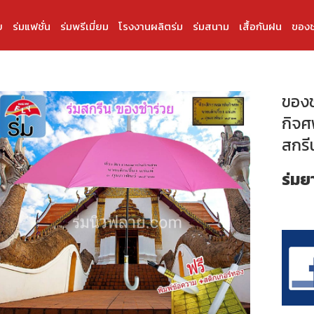
บ
ร่มแฟชั่น
ร่มพรีเมี่ยม
โรงงานผลิตร่ม
ร่มสนาม
เสื้อกันฝน
ของช
ของ
กิจศ
สกรีน
ร่มยา