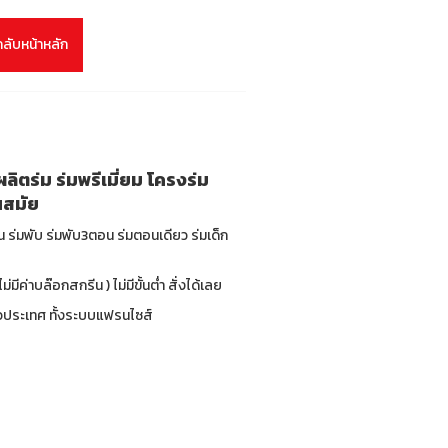
กลับหน้าหลัก
ิตร่ม ร่มพรีเมี่ยม โครงร่ม
นสมัย
่น ร่มพับ ร่มพับ3ตอน ร่มตอนเดียว ร่มเด็ก
มีค่าบล๊อกสกรีน ) ไม่มีขั้นต่ำ สั่งได้เลย
ทั่วประเทศ ทั้งระบบแฟรนไซส์