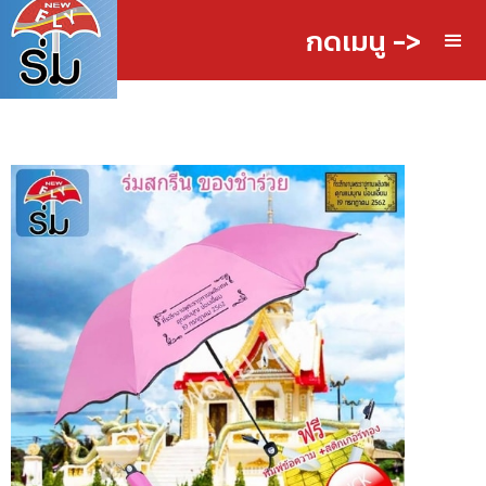
กดเมนู ->