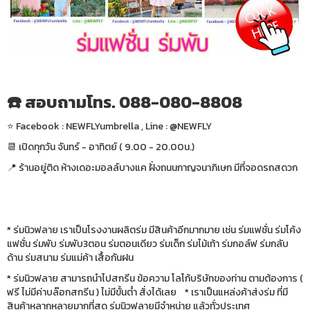
☎️ สอบถามโทร. 088-080-8808
⭐️ Facebook : NEWFLYumbrella , Line : @NEWFLY
📆 เปิดทุกวัน จันทร์ - อาทิตย์ ( 9.00 - 20.00น.)
📍 ร้านอยู่ติด ห้างเดอะมอลล์บางแค ฝั่งถนนกาญจนาภิเษก มีที่จอดรถสดวก
* ร่มนิวฟลาย เราเป็นโรงงานผลิตร่ม มีสินค้าอีกมากมาย เช่น ร่มแฟชั่น ร่มโค้ง
แฟชั่น ร่มพับ ร่มพับ3ตอน ร่มตอนเดียว ร่มเด็ก ร่มไม้เท้า ร่มกอล์ฟ ร่มกลับ
ด้าน ร่มสนาม ร่มแม่ค้า เสื้อกันฝน
* ร่มนิวฟลาย สามารถนำไปสกรีน ข้อความ โลโก้บริษัทของท่าน ตามต้องการ (
ฟรี ไม่มีค่าบล๊อกสกรีน ) ไม่มีขั้นต่ำ สั่งได้เลย * เราเป็นแหล่งค้าส่งร่ม ที่มี
สินค้าหลากหลายมากที่สุด ร่มนิวฟลายมีจำหน่าย แล้วทั่วประเทศ