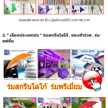
ร่มกอล์ฟ ขนาด 30 นิ้ว ( ปุ่มเปิด ออโต้ ) ราคา 110 บาท
2. " เลือกประเภทร่ม " ร่มสกรีนโลโก้ , ของชำร่วย , ร่ม
แฟชั่น