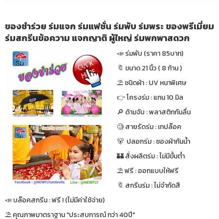
ของชำร่วย ร่มแจก ร่มแฟชั่น ร่มพับ ร่มพระ ของพรีเมี่ยม
ร่มสกรีนข้อความ แจกญาติ ผู้ใหญ่ ร่มพกพาสดวก
📣 ร่มพับ (ราคา 85บาท)
🔖 ขนาด 21 นิ้ว ( 8 ก้าน )
⛱ ชนิดผ้า : UV หนาพิเศษ
👉 โครงร่ม : แกน 10 มิล
🔎 ด้ามจับ : พลาสติกกันลื่น
🧐 สายรัดร่ม : เทปล๊อค
🐻 ปลอกร่ม : ซองผ้ากันน้ำ
🏰 สั่งผลิตร่ม : ไม่มีขั้นต่ำ
⛱ ฟรี : ออกแบบให้ฟรี
🔖 สกรีนร่ม : ไม่จำกัดสี
📣 บล๊อคสกรีน : ฟรี ! (ไม่มีค่าใช้จ่าย)
⛱ คุณภาพมาตราฐาน "ประสบการณ์ กว่า 40ปี"