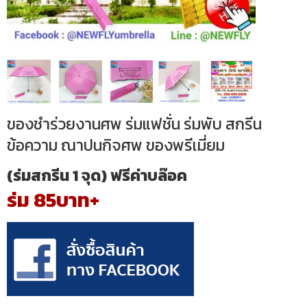
ของชำร่วยงานศพ ร่มแฟชั่น ร่มพับ สกรีน
ข้อความ ณาปนกิจศพ ของพรีเมี่ยม
(ร่มสกรีน 1 จุด) ฟรีค่าบล๊อค
ร่ม 85บาท+