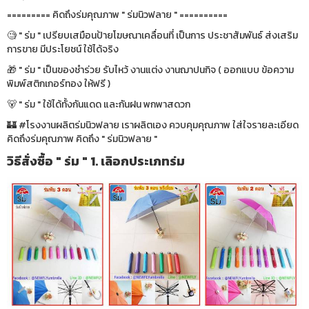
========= คิดถึงร่มคุณภาพ " ร่มนิวฟลาย " ==========
🧐 " ร่ม " เปรียบเสมือนป้ายโฆษณาเคลื่อนที่ เป็นการ ประชาสัมพันธ์ ส่งเสริม
การขาย มีประโยชน์ ใช้ได้จริง
🎁 " ร่ม " เป็นของชำร่วย รับไหว้ งานแต่ง งานฌาปนกิจ ( ออกแบบ ข้อความ
พิมพ์สติกเกอร์ทอง ให้ฟรี )
🐻 " ร่ม " ใช้ได้ทั้งกันแดด และกันฝน พกพาสดวก
🏰 #โรงงานผลิตร่มนิวฟลาย เราผลิตเอง ควบคุมคุณภาพ ใส่ใจรายละเอียด
คิดถึงร่มคุณภาพ คิดถึง " ร่มนิวฟลาย "
วิธีสั่งซื้อ " ร่ม " 1. เลิอกประเภทร่ม