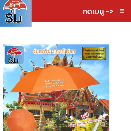
กดเมนู ->