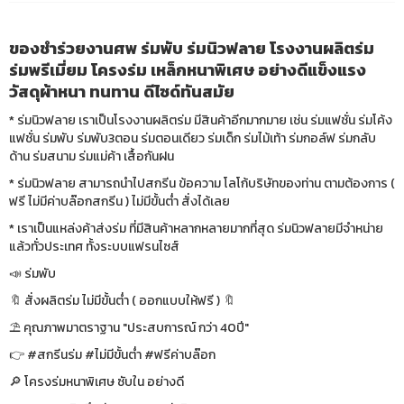
ของชำร่วยงานศพ ร่มพับ ร่มนิวฟลาย โรงงานผลิตร่ม
ร่มพรีเมี่ยม โครงร่ม เหล็กหนาพิเศษ อย่างดีแข็งแรง
วัสดุผ้าหนา ทนทาน ดีไซด์ทันสมัย
* ร่มนิวฟลาย เราเป็นโรงงานผลิตร่ม มีสินค้าอีกมากมาย เช่น ร่มแฟชั่น ร่มโค้ง
แฟชั่น ร่มพับ ร่มพับ3ตอน ร่มตอนเดียว ร่มเด็ก ร่มไม้เท้า ร่มกอล์ฟ ร่มกลับ
ด้าน ร่มสนาม ร่มแม่ค้า เสื้อกันฝน
* ร่มนิวฟลาย สามารถนำไปสกรีน ข้อความ โลโก้บริษัทของท่าน ตามต้องการ (
ฟรี ไม่มีค่าบล๊อกสกรีน ) ไม่มีขั้นต่ำ สั่งได้เลย
* เราเป็นแหล่งค้าส่งร่ม ที่มีสินค้าหลากหลายมากที่สุด ร่มนิวฟลายมีจำหน่าย
แล้วทั่วประเทศ ทั้งระบบแฟรนไซส์
📣 ร่มพับ
🔖 สั่งผลิตร่ม ไม่มีขั้นต่ำ ( ออกแบบให้ฟรี ) 🔖
⛱ คุณภาพมาตราฐาน "ประสบการณ์ กว่า 40ปี"
👉 #สกรีนร่ม #ไม่มีขั้นต่ำ #ฟรีค่าบล๊อก
🔎 โครงร่มหนาพิเศษ ซับใน อย่างดี