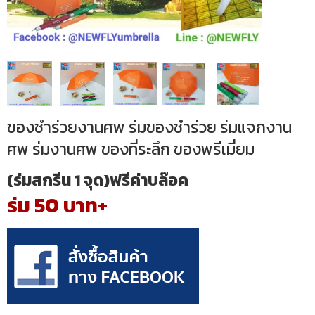
ของชำร่วยงานศพ ร่มของชำร่วย ร่มแจกงาน
ศพ ร่มงานศพ ของที่ระลึก ของพรีเมี่ยม
(ร่มสกรีน 1 จุด)ฟรีค่าบล๊อค
ร่ม 50 บาท+