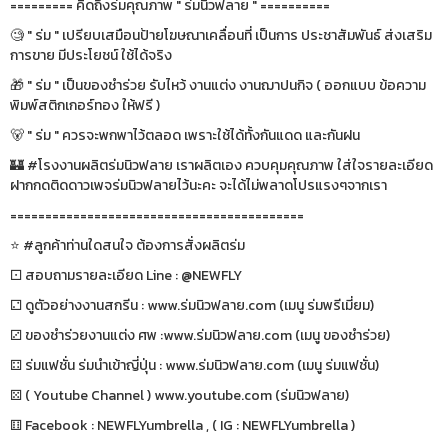
========= คิดถึงร่มคุณภาพ " ร่มนิวฟลาย " ==========
🧐 " ร่ม " เปรียบเสมือนป้ายโฆษณาเคลื่อนที่ เป็นการ ประชาสัมพันธ์ ส่งเสริม
การขาย มีประโยชน์ ใช้ได้จริง
🎁 " ร่ม " เป็นของชำร่วย รับไหว้ งานแต่ง งานฌาปนกิจ ( ออกแบบ ข้อความ
พิมพ์สติกเกอร์ทอง ให้ฟรี )
🐻 " ร่ม " ควรจะพกพาไว้ตลอด เพราะใช้ได้ทั้งกันแดด และกันฝน
🏰 #โรงงานผลิตร่มนิวฟลาย เราผลิตเอง ควบคุมคุณภาพ ใส่ใจรายละเอียด
ฝากกดติดดาวเพจร่มนิวฟลายไว้นะคะ จะได้ไม่พลาดโปรแรงๆจากเรา
==========================================
⭐️ #ลูกค้าท่านใดสนใจ ต้องการสั่งผลิตร่ม
⚀ สอบถามรายละเอียด Line : @NEWFLY
⚁ ดูตัวอย่างงานสกรีน : www.ร่มนิวฟลาย.com (เมนู ร่มพรีเมี่ยม)
⚂ ของชำร่วยงานแต่ง ศพ :www.ร่มนิวฟลาย.com (เมนู ของชำร่วย)
⚃ ร่มแฟชั่น ร่มนำเข้าญี่ปุ่น : www.ร่มนิวฟลาย.com (เมนู ร่มแฟชั่น)
⚄ ( Youtube Channel ) www.youtube.com (ร่มนิวฟลาย)
⚅ Facebook : NEWFLYumbrella , ( IG : NEWFLYumbrella )