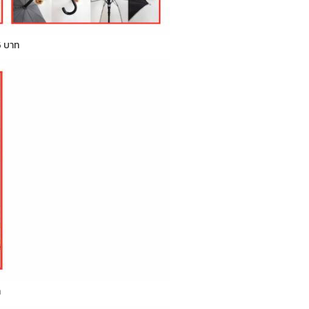
5 บาท
ท