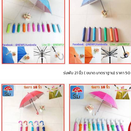
ร่มพับ 21 นิ้ว ( ขนาด มาตราฐาน) ราคา 5