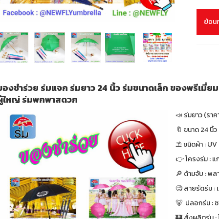
ย้อน
ของชำร่วย ร่มแจก ร่มยาว 24 นิ้ว ร่มขนาดเล็ก ของพรีเมี่
ผู้ใหญ่ ร่มพกพาสดวก
📣 ร่มยาว (รา
🔖 ขนาด 24 นิ้ว 
⛱ ชนิดผ้า : UV
👉 โครงร่ม : แก
🔎 ด้ามจับ : พล
🧐 สายรัดร่ม :
🐻 ปลอกร่ม : 
🏰 สั่งผลิตร่ม : ไ