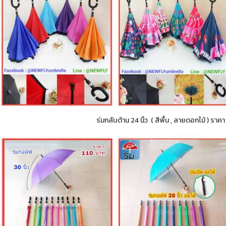
ร่มกลับด้าน 24 นิ้ว ( สีพื้น , ลายดอกไม้ ) ราค