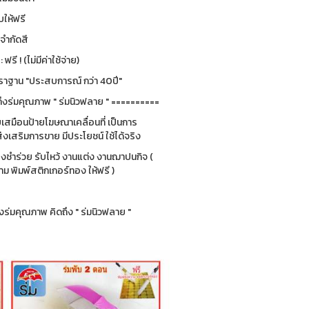
ให้ฟรี
่จำกัดสี
รี ! (ไม่มีค่าใช้จ่าย)
ฐาน "ประสบการณ์ กว่า 40ปี"
ึงร่มคุณภาพ " ร่มนิวฟลาย " ==========
ยบเสมือนป้ายโฆษณาเคลื่อนที่ เป็นการ
่งเสริมการขาย มีประโยชน์ ใช้ได้จริง
ของชำร่วย รับไหว้ งานแต่ง งานฌาปนกิจ (
 พิมพ์สติกเกอร์ทอง ให้ฟรี )
ร่มคุณภาพ คิดถึง " ร่มนิวฟลาย "