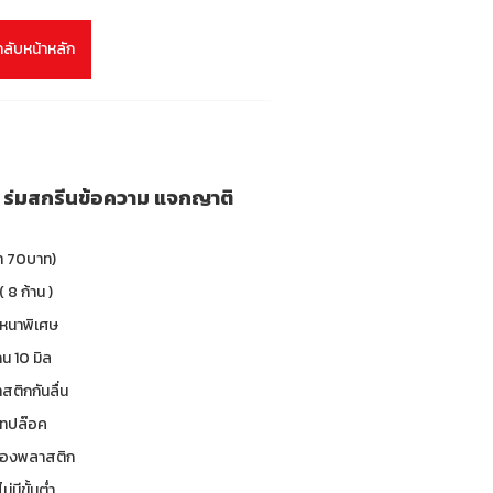
กลับหน้าหลัก
ยม ร่มสกรีนข้อความ แจกญาติ
คา 70บาท)
( 8 ก้าน )
 หนาพิเศษ
น 10 มิล
าสติกกันลื่น
 เทปล๊อค
ซองพลาสติก
ม่มีขั้นต่ำ