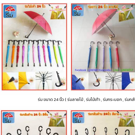
ร่ม ขนาด 24 นิ้ว ( ร่มลายไม้ , ร่มไม้เท้า , ร่มกระบอก , ร่ม