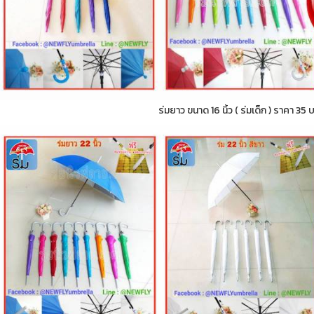
ร่มยาว ขนาด 16 นิ้ว ( ร่มเด็ก ) ราคา 35 