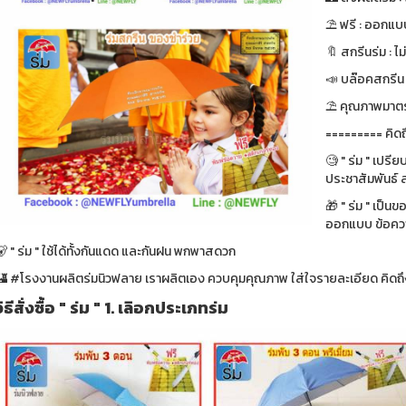
⛱ ฟรี : ออกแบบ
🔖 สกรีนร่ม : ไม
📣 บล๊อคสกรีน : ฟ
⛱ คุณภาพมาตรา
========= คิดถ
🧐 " ร่ม " เปรี
ประชาสัมพันธ์ ส
🎁 " ร่ม " เป็น
ออกแบบ ข้อความ
 " ร่ม " ใช้ได้ทั้งกันแดด และกันฝน พกพาสดวก
🏰 #โรงงานผลิตร่มนิวฟลาย เราผลิตเอง ควบคุมคุณภาพ ใส่ใจรายละเอียด คิดถึง
วิธีสั่งซื้อ " ร่ม " 1. เลิอกประเภทร่ม