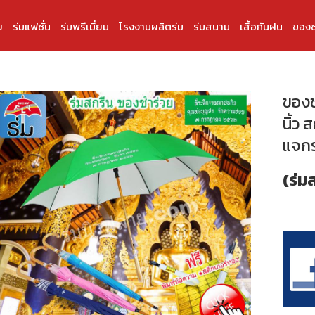
บ
ร่มแฟชั่น
ร่มพรีเมี่ยม
โรงงานผลิตร่ม
ร่มสนาม
เสื้อกันฝน
ของช
ของช
นิ้ว
แจกร
(ร่ม