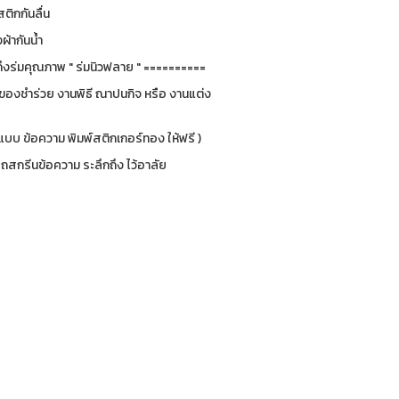
สติกกันลื่น
ผ้ากันน้ำ
ึงร่มคุณภาพ " ร่มนิวฟลาย " ==========
็นของชำร่วย งานพิธี ณาปนกิจ หรือ งานแต่ง
กแบบ ข้อความ พิมพ์สติกเกอร์ทอง ให้ฟรี )
รถสกรีนข้อความ ระลึกถึง ไว้อาลัย