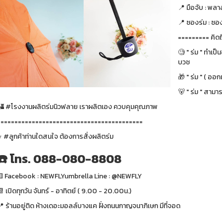
📍 มือจับ : พลา
📍 ซองร่ม : ซอง
========= คิดถ
🧐 " ร่ม " ทำเป
บวช
🎁 " ร่ม " ( ออ
🐻 " ร่ม " สามา
🏰 #โรงงานผลิตร่มนิวฟลาย เราผลิตเอง ควบคุมคุณภาพ
==========================================
⭐️ #ลูกค้าท่านใดสนใจ ต้องการสั่งผลิตร่ม
☎️ โทร. 088-080-8808
⚅ Facebook : NEWFLYumbrella Line : @NEWFLY
 เปิดทุกวัน จันทร์ - อาทิตย์ ( 9.00 - 20.00น.)
📍 ร้านอยู่ติด ห้างเดอะมอลล์บางแค ฝั่งถนนกาญจนาภิเษก มีที่จอด