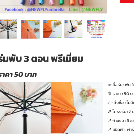
ร่มพับ 3 ตอน พรีเมี่ยม
ราคา 50 บาท
📣 ชื่อร่ม : พับ 
🔖 ราคา : 50 บา
👉 สั่งซื้อ : ไม่ม
🔎 โครงร่ม : สี
📍 ก้านร่ม : 8 ช
📍 ชนิดผ้า : ผ้า