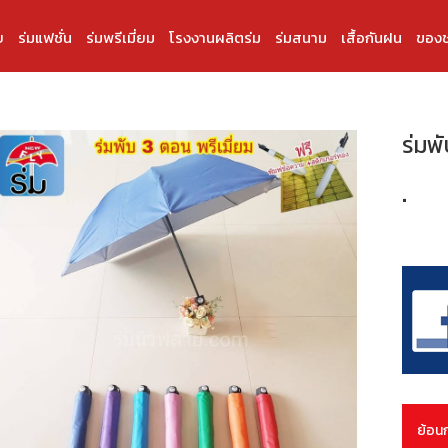
บ
ร่มแฟชั่น
ร่มพรีเมี่ยม
โรงงานผลิตร่ม
ร่มสนาม
เสื้อกันฝน
ของช
ร่มพั
.
ย้อน