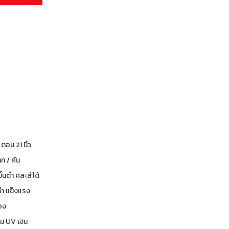
3 ตอน 21 นิ้ว
ท / คัน
ีขั้นต่ำ คละสีได้
ดำ แข็งแรง
่อง
ร่ม UV เงิน