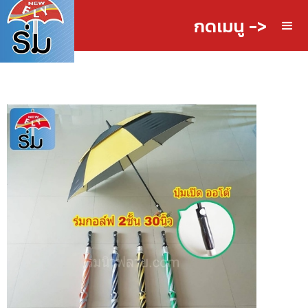
กดเมนู ->