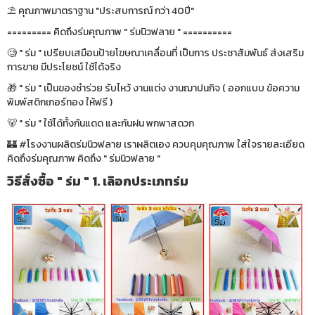
⛱ คุณภาพมาตราฐาน "ประสบการณ์ กว่า 40ปี"
========= คิดถึงร่มคุณภาพ " ร่มนิวฟลาย " ==========
🧐 " ร่ม " เปรียบเสมือนป้ายโฆษณาเคลื่อนที่ เป็นการ ประชาสัมพันธ์ ส่งเสริม
การขาย มีประโยชน์ ใช้ได้จริง
🎁 " ร่ม " เป็นของชำร่วย รับไหว้ งานแต่ง งานฌาปนกิจ ( ออกแบบ ข้อความ
พิมพ์สติกเกอร์ทอง ให้ฟรี )
🐻 " ร่ม " ใช้ได้ทั้งกันแดด และกันฝน พกพาสดวก
🏰 #โรงงานผลิตร่มนิวฟลาย เราผลิตเอง ควบคุมคุณภาพ ใส่ใจรายละเอียด
คิดถึงร่มคุณภาพ คิดถึง " ร่มนิวฟลาย "
วิธีสั่งซื้อ " ร่ม " 1. เลิอกประเภทร่ม