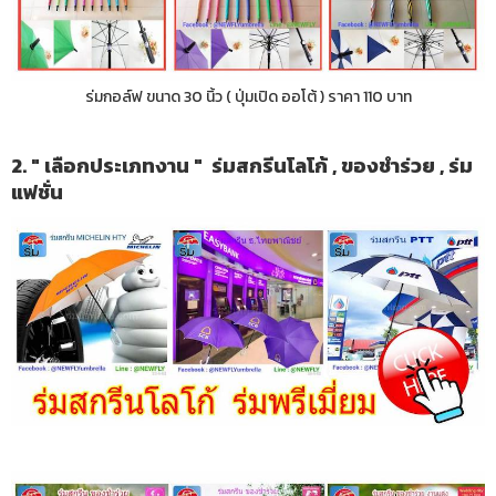
ร่มกอล์ฟ ขนาด 30 นิ้ว ( ปุ่มเปิด ออโต้ ) ราคา 110 บาท
2. " เลือกประเภทงาน " ร่มสกรีนโลโก้ , ของชำร่วย , ร่ม
แฟชั่น