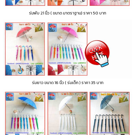
ร่มพับ 21 นิ้ว ( ขนาด มาตราฐาน) ราคา 50 บาท
ร่มยาว ขนาด 16 นิ้ว ( ร่มเด็ก ) ราคา 35 บาท