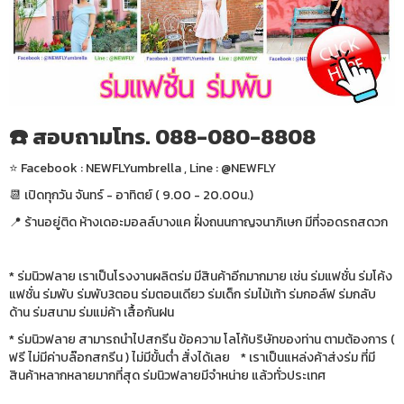
☎️ สอบถามโทร. 088-080-8808
⭐️ Facebook : NEWFLYumbrella , Line : @NEWFLY
📆 เปิดทุกวัน จันทร์ - อาทิตย์ ( 9.00 - 20.00น.)
📍 ร้านอยู่ติด ห้างเดอะมอลล์บางแค ฝั่งถนนกาญจนาภิเษก มีที่จอดรถสดวก
* ร่มนิวฟลาย เราเป็นโรงงานผลิตร่ม มีสินค้าอีกมากมาย เช่น ร่มแฟชั่น ร่มโค้ง
แฟชั่น ร่มพับ ร่มพับ3ตอน ร่มตอนเดียว ร่มเด็ก ร่มไม้เท้า ร่มกอล์ฟ ร่มกลับ
ด้าน ร่มสนาม ร่มแม่ค้า เสื้อกันฝน
* ร่มนิวฟลาย สามารถนำไปสกรีน ข้อความ โลโก้บริษัทของท่าน ตามต้องการ (
ฟรี ไม่มีค่าบล๊อกสกรีน ) ไม่มีขั้นต่ำ สั่งได้เลย * เราเป็นแหล่งค้าส่งร่ม ที่มี
สินค้าหลากหลายมากที่สุด ร่มนิวฟลายมีจำหน่าย แล้วทั่วประเทศ