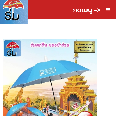
กดเมนู ->