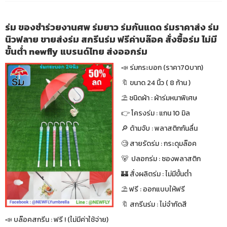
ร่ม ของชำร่วยงานศพ ร่มยาว ร่มกันแดด ร่มราคาส่ง ร่ม
นิวฟลาย ขายส่งร่ม สกรีนร่ม ฟรีค่าบล๊อค สั่งซื้อร่ม ไม่มี
ขั้นต่ำ newfly แบรนด์ไทย ส่งออกร่ม
📣 ร่มกระบอก (ราคา70บาท)
🔖 ขนาด 24 นิ้ว ( 8 ก้าน )
⛱ ชนิดผ้า : ผ้าร่มหนาพิเศษ
👉 โครงร่ม : แกน 10 มิล
🔎 ด้ามจับ : พลาสติกกันลื่น
🧐 สายรัดร่ม : กระดุมล๊อค
🐻 ปลอกร่ม : ซองพลาสติก
🏰 สั่งผลิตร่ม : ไม่มีขั้นต่ำ
⛱ ฟรี : ออกแบบให้ฟรี
🔖 สกรีนร่ม : ไม่จำกัดสี
📣 บล๊อคสกรีน : ฟรี ! (ไม่มีค่าใช้จ่าย)