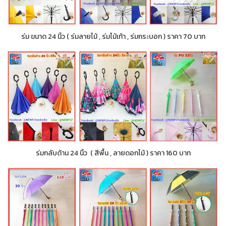
ร่ม ขนาด 24 นิ้ว ( ร่มลายไม้ , ร่มไม้เท้า , ร่มกระบอก ) ราคา 70 บาท
ร่มกลับด้าน 24 นิ้ว ( สีพื้น , ลายดอกไม้ ) ราคา 160 บาท