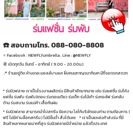
☎️ สอบถามโทร. 088-080-8808
⭐️ Facebook : NEWFLYumbrella , Line : @NEWFLY
📆 เปิดทุกวัน จันทร์ - อาทิตย์ ( 9.00 - 20.00น.)
📍 ร้านอยู่ติด ห้างเดอะมอลล์บางแค ฝั่งถนนกาญจนาภิเษก มีที่จอดรถสดวก
* ร่มนิวฟลาย เราเป็นโรงงานผลิตร่ม มีสินค้าอีกมากมาย เช่น ร่มแฟชั่น ร่มโค้ง
แฟชั่น ร่มพับ ร่มพับ3ตอน ร่มตอนเดียว ร่มเด็ก ร่มไม้เท้า ร่มกอล์ฟ ร่มกลับ
ด้าน ร่มสนาม ร่มแม่ค้า เสื้อกันฝน
* ร่มนิวฟลาย สามารถนำไปสกรีน ข้อความ โลโก้บริษัทของท่าน ตามต้องการ (
ฟรี ไม่มีค่าบล๊อกสกรีน ) ไม่มีขั้นต่ำ สั่งได้เลย * เราเป็นแหล่งค้าส่งร่ม ที่มี
สินค้าหลากหลายมากที่สุด ร่มนิวฟลายมีจำหน่าย แล้วทั่วประเทศ