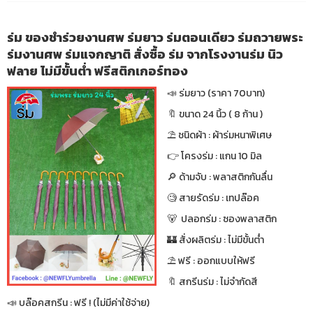
ร่ม ของชำร่วยงานศพ ร่มยาว ร่มตอนเดียว ร่มถวายพระ
ร่มงานศพ ร่มแจกญาติ สั่งซื้อ ร่ม จากโรงงานร่ม นิว
ฟลาย ไม่มีขั้นต่ำ ฟรีสติกเกอร์ทอง
📣 ร่มยาว (ราคา 70บาท)
🔖 ขนาด 24 นิ้ว ( 8 ก้าน )
⛱ ชนิดผ้า : ผ้าร่มหนาพิเศษ
👉 โครงร่ม : แกน 10 มิล
🔎 ด้ามจับ : พลาสติกกันลื่น
🧐 สายรัดร่ม : เทปล๊อค
🐻 ปลอกร่ม : ซองพลาสติก
🏰 สั่งผลิตร่ม : ไม่มีขั้นต่ำ
⛱ ฟรี : ออกแบบให้ฟรี
🔖 สกรีนร่ม : ไม่จำกัดสี
📣 บล๊อคสกรีน : ฟรี ! (ไม่มีค่าใช้จ่าย)