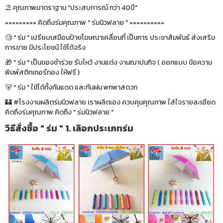
⛱ คุณภาพมาตราฐาน "ประสบการณ์ กว่า 40ปี"
========= คิดถึงร่มคุณภาพ " ร่มนิวฟลาย " ==========
🧐 " ร่ม " เปรียบเสมือนป้ายโฆษณาเคลื่อนที่ เป็นการ ประชาสัมพันธ์ ส่งเสริม
การขาย มีประโยชน์ ใช้ได้จริง
🎁 " ร่ม " เป็นของชำร่วย รับไหว้ งานแต่ง งานฌาปนกิจ ( ออกแบบ ข้อความ
พิมพ์สติกเกอร์ทอง ให้ฟรี )
🐻 " ร่ม " ใช้ได้ทั้งกันแดด และกันฝน พกพาสดวก
🏰 #โรงงานผลิตร่มนิวฟลาย เราผลิตเอง ควบคุมคุณภาพ ใส่ใจรายละเอียด
คิดถึงร่มคุณภาพ คิดถึง " ร่มนิวฟลาย "
วิธีสั่งซื้อ " ร่ม " 1. เลิอกประเภทร่ม