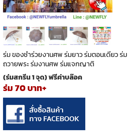
ร่ม ของชำร่วยงานศพ ร่มยาว ร่มตอนเดียว ร่ม
ถวายพระ ร่มงานศพ ร่มแจกญาติ
(ร่มสกรีน 1 จุด) ฟรีค่าบล๊อค
ร่ม 70 บาท+