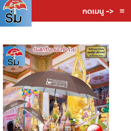
กดเมนู ->