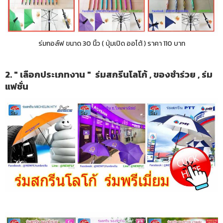
ร่มกอล์ฟ ขนาด 30 นิ้ว ( ปุ่มเปิด ออโต้ ) ราคา 110 บาท
2. " เลือกประเภทงาน " ร่มสกรีนโลโก้ , ของชำร่วย , ร่ม
แฟชั่น