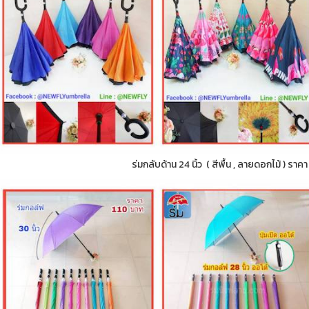
ร่มกลับด้าน 24 นิ้ว ( สีพื้น , ลายดอกไม้ ) ราค