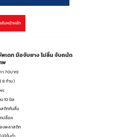
กลับหน้าหลัก
 อัพเดท มือจับยาง ไม่ลื่น จับถนัด
ภาพ
ราคา 70บาท)
( 8 ก้าน )
pvc
น 10 มิล
าสติกกันลื่น
 เทปล๊อค
ซองพลาสติก
ม่มีขั้นต่ำ