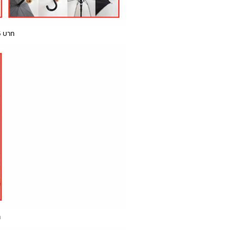
5 บาท
ท