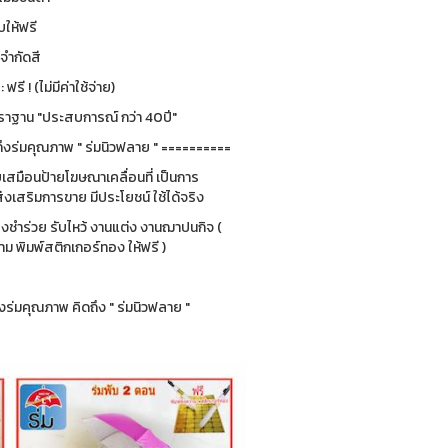
ให้ฟรี
่จำกัดสี
รี ! (ไม่มีค่าใช้จ่าย)
ฐาน "ประสบการณ์ กว่า 40ปี"
ึงร่มคุณภาพ " ร่มนิวฟลาย " ==========
ยบเสมือนป้ายโฆษณาเคลื่อนที่ เป็นการ
่งเสริมการขาย มีประโยชน์ ใช้ได้จริง
ของชำร่วย รับไหว้ งานแต่ง งานฌาปนกิจ (
 พิมพ์สติกเกอร์ทอง ให้ฟรี )
ร่มคุณภาพ คิดถึง " ร่มนิวฟลาย "