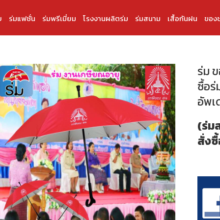
บ
ร่มแฟชั่น
ร่มพรีเมี่ยม
โรงงานผลิตร่ม
ร่มสนาม
เสื้อกันฝน
ของช
ร่ม 
ซื้อร่
อัพเ
(ร่ม
สั่งซื