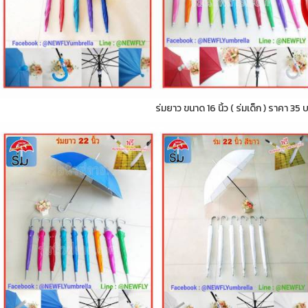
ร่มยาว ขนาด 16 นิ้ว ( ร่มเด็ก ) ราคา 35 