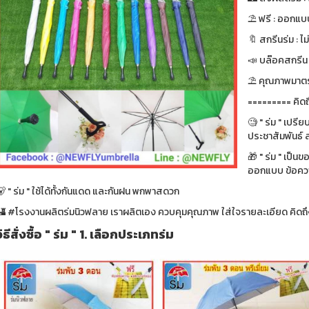
⛱ ฟรี : ออกแบบ
🔖 สกรีนร่ม : ไม
📣 บล๊อคสกรีน : ฟ
⛱ คุณภาพมาตรา
========= คิดถ
🧐 " ร่ม " เปรี
ประชาสัมพันธ์ ส
🎁 " ร่ม " เป็น
ออกแบบ ข้อความ
 " ร่ม " ใช้ได้ทั้งกันแดด และกันฝน พกพาสดวก
🏰 #โรงงานผลิตร่มนิวฟลาย เราผลิตเอง ควบคุมคุณภาพ ใส่ใจรายละเอียด คิดถึง
วิธีสั่งซื้อ " ร่ม " 1. เลือกประเภทร่ม