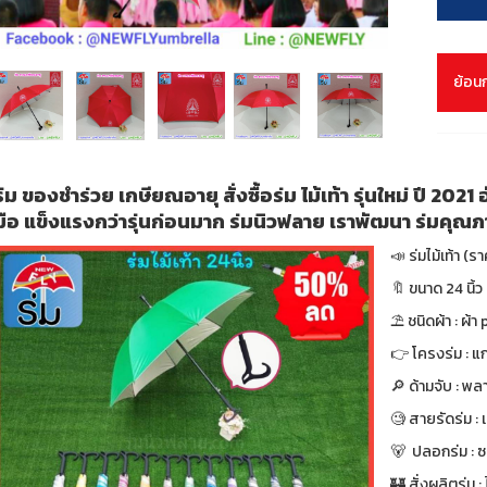
ย้อน
ร่ม ของชำร่วย เกษียณอายุ สั่งซื้อร่ม ไม้เท้า รุ่นใหม่ ปี 2021
มือ แข็งแรงกว่ารุ่นก่อนมาก ร่มนิวฟลาย เราพัฒนา ร่มคุณ
📣 ร่มไม้เท้า (
🔖 ขนาด 24 นิ้ว 
⛱ ชนิดผ้า : ผ้า 
👉 โครงร่ม : แก
🔎 ด้ามจับ : พล
🧐 สายรัดร่ม :
🐻 ปลอกร่ม : 
🏰 สั่งผลิตร่ม : ไ