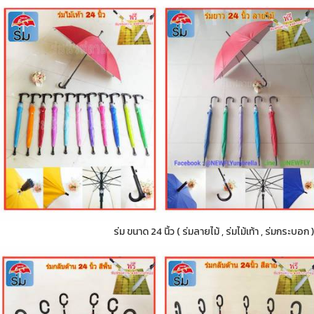
ร่ม ขนาด 24 นิ้ว ( ร่มลายไม้ , ร่มไม้เท้า , ร่มกระบอ