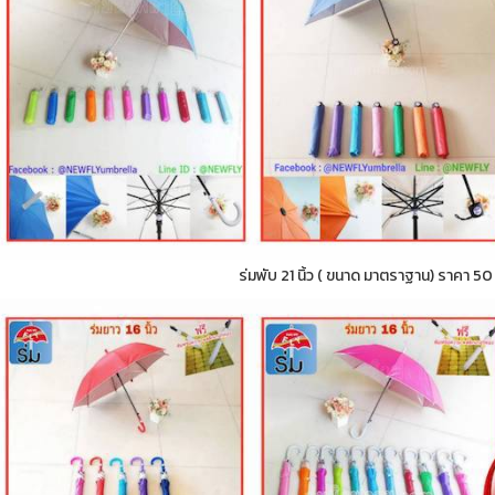
ร่มพับ 21 นิ้ว ( ขนาด มาตราฐาน) ราคา 5