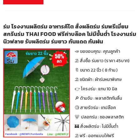
ร่ม โรงงานผลิตร่ม อาหารคีโต สั่งผลิตร่ม ร่มพรีเมี่ยม
สกรีนร่ม THAI FOOD ฟรีค่าบล๊อค ไม่มีขั้นต่ำ โรงงานร่ม
นิวฟลาย รับผลิตร่ม ร่มยาว กันแดด กันฝน
📣 ขอขอบคุณ : คุณลูกค้า
⛱ สั่งซื้อ ร่มยาว (ราคา 45บาท)
🔖 ขนาด 22 นิ้ว ( 8 ก้าน )
⛱ ชนิดผ้า : ผ้าร่มหนาพิเศษ
👉 โครงร่ม : แกน 10 มิล
🔎 ด้ามจับ : พลาสติกกันลื่น
🧐 สายรัดร่ม : เทปล๊อค
🐻 ปลอกร่ม : ซองพลาสติก
🏰 สั่งผลิตร่ม : ไม่มีขั้นต่ำ
⛱ ฟรี : ออกแบบให้ฟรี