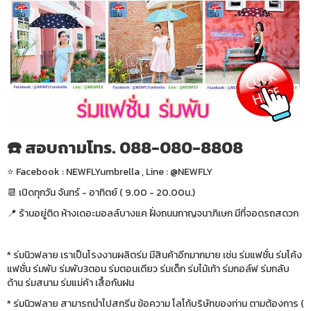
☎️ สอบถามโทร. 088-080-8808
⭐️ Facebook : NEWFLYumbrella , Line : @NEWFLY
📆 เปิดทุกวัน จันทร์ - อาทิตย์ ( 9.00 - 20.00น.)
📍 ร้านอยู่ติด ห้างเดอะมอลล์บางแค ฝั่งถนนกาญจนาภิเษก มีที่จอดรถสดวก
* ร่มนิวฟลาย เราเป็นโรงงานผลิตร่ม มีสินค้าอีกมากมาย เช่น ร่มแฟชั่น ร่มโค้ง
แฟชั่น ร่มพับ ร่มพับ3ตอน ร่มตอนเดียว ร่มเด็ก ร่มไม้เท้า ร่มกอล์ฟ ร่มกลับ
ด้าน ร่มสนาม ร่มแม่ค้า เสื้อกันฝน
* ร่มนิวฟลาย สามารถนำไปสกรีน ข้อความ โลโก้บริษัทของท่าน ตามต้องการ (