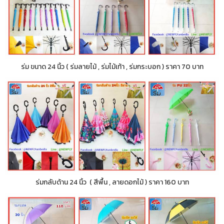
ร่ม ขนาด 24 นิ้ว ( ร่มลายไม้ , ร่มไม้เท้า , ร่มกระบอก ) ราคา 70 บาท
ร่มกลับด้าน 24 นิ้ว ( สีพื้น , ลายดอกไม้ ) ราคา 160 บาท