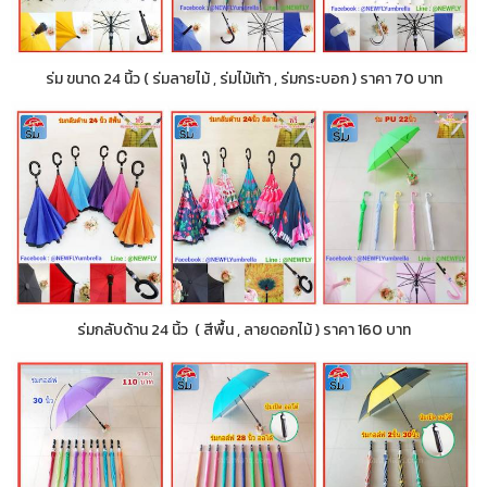
ร่ม ขนาด 24 นิ้ว ( ร่มลายไม้ , ร่มไม้เท้า , ร่มกระบอก ) ราคา 70 บาท
ร่มกลับด้าน 24 นิ้ว ( สีพื้น , ลายดอกไม้ ) ราคา 160 บาท