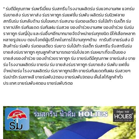
" ร่มดีมีคุณภาพ ร่มพรีเมี่ยม ร่มสกรีน โรงงานผลิตร่ม ร่มแจกงานศพ แจกร่ม
ร่มขายส่ง ร่มราคาส่ง ร่มราคาถูก ร่มแฟชั่น ร่มพับ ผลิตร่ม ร่มนิวฟลาย
สกรีนร่ม ร่มกลับด้าน ร่มโฆษณา ร่มสนาม ร่มตอนเดียว ร่มไม้เท้า ร่มเด็ก ร่ม
ราคาปลีก ร่มกันแดด ร่มกันฝน ร่มสวย ของชำร่วยงานศพ ของชำร่วย ร่มร่ม
ราคาถูก ร่มญี่ปุ่น และร่มอื่นๆอีกมากมายจัดจำหน่ายร่มทุกชนิด มีให้เลือกหลาก
หลายรูปแบบ ตอบโจทย์ผู้บริโภคในการใช้งานทุกๆด้าน การันตี ขายร่มส่ง มี
สินค้าร่ม ร่มพับ ร่มตอนเดียว ร่มยาว ร่มไม้เท้า ร่มเด็ก ร่มสกรีน รับสกรีนร่ม
ขายส่งร่มราคาถูก คุณลูกค้าสามารถเอาร่มไปแจก ร่มเหมาะที่จะเป็นของ
ขายส่งของชำร่วย ของชำร่วยราคาถูก ร่ม ขายร่มดีมีคุณภาพ ขายร่มส่ง ขาย
ร่ม โรงงานผลิตร่ม ขายร่ม ร่ม ขายส่งร่มราคาถูก ร่มขายส่ง ร่มพับ แฟชั่น
จำหน่ายร่ม โรงงานผลิตร่ม ร่มราคาถูกปลีก ขายร่มกันแดดกันฝน ร่มสวยๆ
ร่มน่ารัก ร่มเกาหลี ขายร่มพับ2ตอน ขายร่มพับ3ตอน เห็นโลโก้ลูกค้าทั่ว
ประเทศ.ขายร่มพับ4ตอน ขายร่มพับ5ตอ