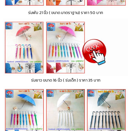
ร่มพับ 21 นิ้ว ( ขนาด มาตราฐาน) ราคา 50 บาท
ร่มยาว ขนาด 16 นิ้ว ( ร่มเด็ก ) ราคา 35 บาท