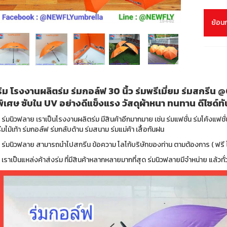
ย้อน
ร่ม โรงงานผลิตร่ม ร่มกอล์ฟ 30 นิ้ว ร่มพรีเมี่ยม ร่มสกรี
พิเศษ ซับใน UV อย่างดีแข็งแรง วัสดุผ้าหนา ทนทาน ดีไซด์ท
 ร่มนิวฟลาย เราเป็นโรงงานผลิตร่ม มีสินค้าอีกมากมาย เช่น ร่มแฟชั่น ร่มโค้งแฟชั
่มไม้เท้า ร่มกอล์ฟ ร่มกลับด้าน ร่มสนาม ร่มแม่ค้า เสื้อกันฝน
 ร่มนิวฟลาย สามารถนำไปสกรีน ข้อความ โลโก้บริษัทของท่าน ตามต้องการ ( ฟรี ไม่
 เราเป็นแหล่งค้าส่งร่ม ที่มีสินค้าหลากหลายมากที่สุด ร่มนิวฟลายมีจำหน่าย แล้วท