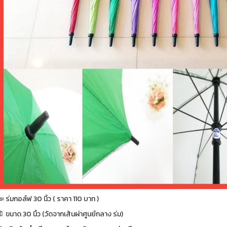
 ร่มกอล์ฟ 30 นิ้ว ( ราคา 110 บาท )
 ขนาด 30 นิ้ว (วัดจากเส้นผ่าศูนย์กลาง ร่ม)