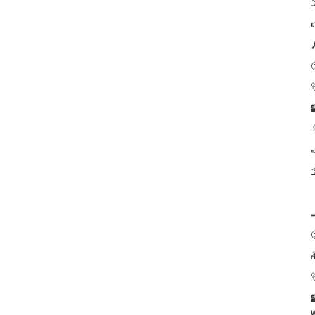








