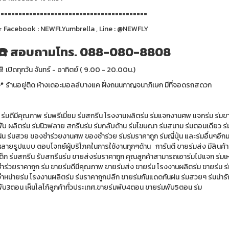
==========================================
⭐️ Facebook : NEWFLYumbrella , Line : @NEWFLY
☎️ สอบถามโทร. 088-080-8808
 เปิดทุกวัน จันทร์ - อาทิตย์ ( 9.00 - 20.00น.)
📍 ร้านอยู่ติด ห้างเดอะมอลล์บางแค ฝั่งถนนกาญจนาภิเษก มีที่จอดรถสดวก
 ร่มดีมีคุณภาพ ร่มพรีเมี่ยม ร่มสกรีน โรงงานผลิตร่ม ร่มแจกงานศพ แจกร่ม ร่มขา
ับ ผลิตร่ม ร่มนิวฟลาย สกรีนร่ม ร่มกลับด้าน ร่มโฆษณา ร่มสนาม ร่มตอนเดียว ร่มไ
ฝน ร่มสวย ของชำร่วยงานศพ ของชำร่วย ร่มร่มราคาถูก ร่มญี่ปุ่น และร่มอื่นๆอีกม
ลายรูปแบบ ตอบโจทย์ผู้บริโภคในการใช้งานทุกๆด้าน การันตี ขายร่มส่ง มีสินค้าร่ม
เด็ก ร่มสกรีน รับสกรีนร่ม ขายส่งร่มราคาถูก คุณลูกค้าสามารถเอาร่มไปแจก ร่ม
ำร่วยราคาถูก ร่ม ขายร่มดีมีคุณภาพ ขายร่มส่ง ขายร่ม โรงงานผลิตร่ม ขายร่ม ร่
จำหน่ายร่ม โรงงานผลิตร่ม ร่มราคาถูกปลีก ขายร่มกันแดดกันฝน ร่มสวยๆ ร่มน่ารั
พับ3ตอน เห็นโลโก้ลูกค้าทั่วประเทศ.ขายร่มพับ4ตอน ขายร่มพับ5ตอน ร่ม