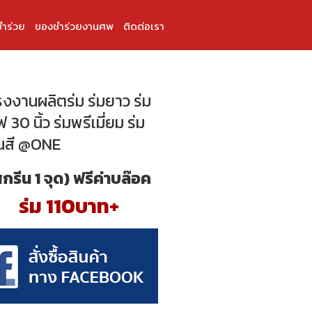
ำร่วย
ของชำร่วยงานศพ
ติดต่อเรา
โรงงานผลิตร่ม ร่มยาว ร่ม
 30 นิ้ว ร่มพรีเมี่ยม ร่ม
นสี @ONE
สกรีน 1 จุด) ฟรีค่าบล๊อค
ร่ม 110บาท+