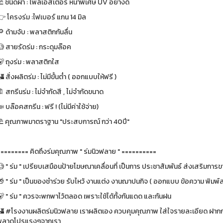
⛱ ชนิดผ้า : โพลีเอสเตอร์ หนาพิเศษ UV อย่างดี
 โครงร่ม :ไฟเบอร์ แกน 14 มิล
 ด้ามจับ : พลาสติกกันลื่น
 สายรัดร่ม : กระดุมล๊อค
 ถุงร่ม : พลาสติกใส
 สั่งผลิตร่ม : ไม่มีขั้นต่ำ ( ออกแบบให้ฟรี )
 สกรีนร่ม : ไม่จำกัดสี , ไม่จำกัดขนาด
 บล๊อคสกรีน : ฟรี ! (ไม่มีค่าใช้จ่าย)
⛱ คุณภาพมาตราฐาน "ประสบการณ์ กว่า 40ปี"
========= คิดถึงร่มคุณภาพ " ร่มนิวฟลาย " ==========
 " ร่ม " เปรียบเสมือนป้ายโฆษณาเคลื่อนที่ เป็นการ ประชาสัมพันธ์ ส่งเสริมการขา
 " ร่ม " เป็นของชำร่วย รับไหว้ งานแต่ง งานฌาปนกิจ ( ออกแบบ ข้อความ พิมพ์ส
🐻 " ร่ม " ควรจะพกพาไว้ตลอด เพราะใช้ได้ทั้งกันแดด และกันฝน
🏰 #โรงงานผลิตร่มนิวฟลาย เราผลิตเอง ควบคุมคุณภาพ ใส่ใจรายละเอียด ฝากกด
พลาดโปรแรงๆจากเรา