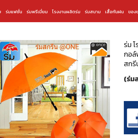
บ
ร่มแฟชั่น
ร่มพรีเมี่ยม
โรงงานผลิตร่ม
ร่มสนาม
เสื้อกันฝน
ของช
ร่ม 
กอล์ฟ
สกรี
(ร่ม