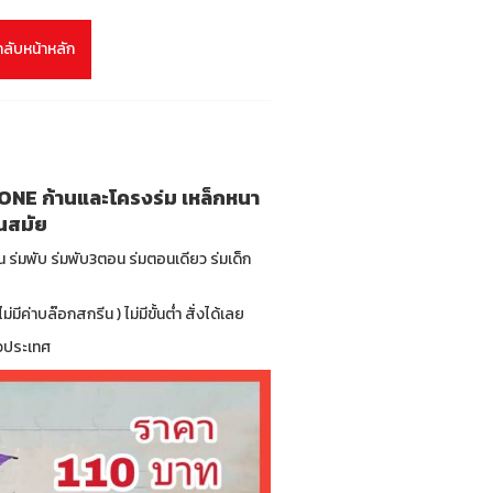
กลับหน้าหลัก
น @ONE ก้านและโครงร่ม เหล็กหนา
ันสมัย
่น ร่มพับ ร่มพับ3ตอน ร่มตอนเดียว ร่มเด็ก
มีค่าบล๊อกสกรีน ) ไม่มีขั้นต่ำ สั่งได้เลย
ั่วประเทศ