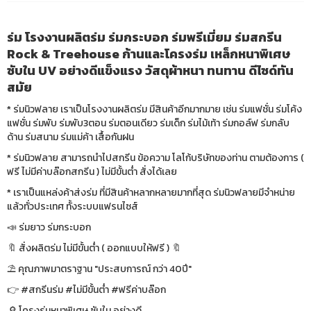
ร่ม โรงงานผลิตร่ม ร่มกระบอก ร่มพรีเมี่ยม ร่มสกรีน
Rock & Treehouse ก้านและโครงร่ม เหล็กหนาพิเศษ
ซับใน UV อย่างดีแข็งแรง วัสดุผ้าหนา ทนทาน ดีไซด์ทัน
สมัย
* ร่มนิวฟลาย เราเป็นโรงงานผลิตร่ม มีสินค้าอีกมากมาย เช่น ร่มแฟชั่น ร่มโค้ง
แฟชั่น ร่มพับ ร่มพับ3ตอน ร่มตอนเดียว ร่มเด็ก ร่มไม้เท้า ร่มกอล์ฟ ร่มกลับ
ด้าน ร่มสนาม ร่มแม่ค้า เสื้อกันฝน
* ร่มนิวฟลาย สามารถนำไปสกรีน ข้อความ โลโก้บริษัทของท่าน ตามต้องการ (
ฟรี ไม่มีค่าบล๊อกสกรีน ) ไม่มีขั้นต่ำ สั่งได้เลย
* เราเป็นแหล่งค้าส่งร่ม ที่มีสินค้าหลากหลายมากที่สุด ร่มนิวฟลายมีจำหน่าย
แล้วทั่วประเทศ ทั้งระบบแฟรนไซส์
📣 ร่มยาว ร่มกระบอก
🔖 สั่งผลิตร่ม ไม่มีขั้นต่ำ ( ออกแบบให้ฟรี ) 🔖
⛱ คุณภาพมาตราฐาน "ประสบการณ์ กว่า 40ปี"
👉 #สกรีนร่ม #ไม่มีขั้นต่ำ #ฟรีค่าบล๊อก
🔎 โครงร่มหนาพิเศษ ซับใน อย่างดี