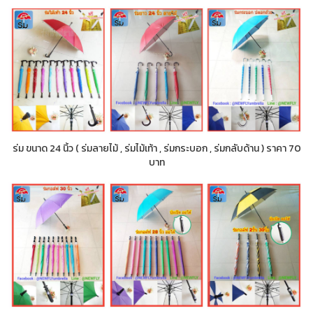
ร่ม ขนาด 24 นิ้ว ( ร่มลายไม้ , ร่มไม้เท้า , ร่มกระบอก , ร่มกลับด้าน ) ราคา 70
บาท