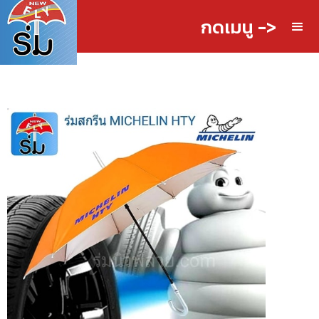
กดเมนู ->