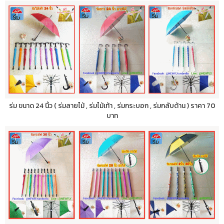
ร่ม ขนาด 24 นิ้ว ( ร่มลายไม้ , ร่มไม้เท้า , ร่มกระบอก , ร่มกลับด้าน ) ราคา 70
บาท