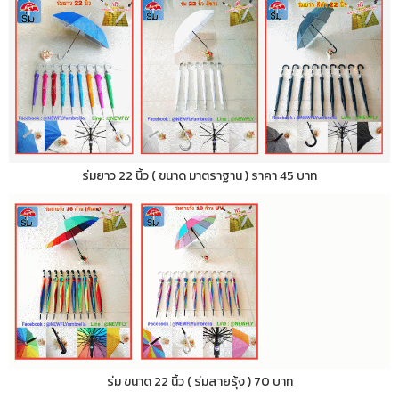
ร่มยาว 22 นิ้ว ( ขนาด มาตราฐาน ) ราคา 45 บาท
ร่ม ขนาด 22 นิ้ว ( ร่มสายรุ้ง ) 70 บาท