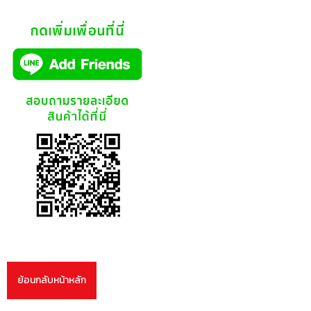
ย้อนกลับหน้าหลัก