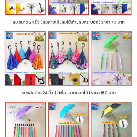
ร่ม ขนาด 24 นิ้ว ( ร่มลายไม้ , ร่มไม้เท้า , ร่มกระบอก ) ราคา 70 บาท
ร่มกลับด้าน 24 นิ้ว ( สีพื้น , ลายดอกไม้ ) ราคา 160 บาท