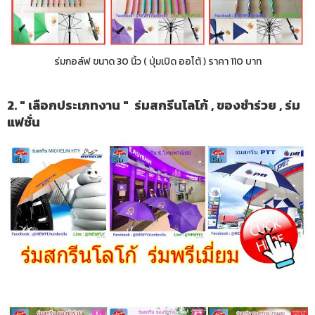
ร่มกอล์ฟ ขนาด 30 นิ้ว ( ปุ่มเปิด ออโต้ ) ราคา 110 บาท
2. " เลือกประเภทงาน " ร่มสกรีนโลโก้ , ของชำร่วย , ร่ม
แฟชั่น