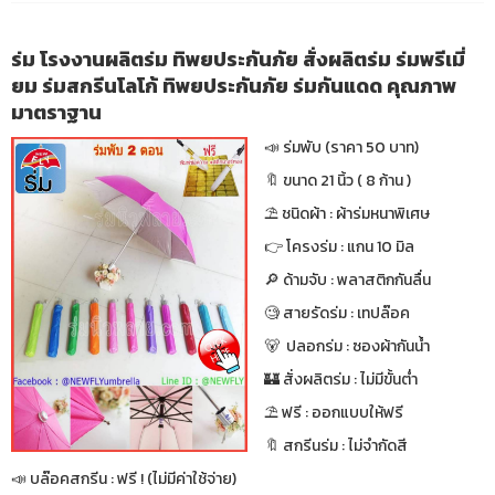
ร่ม โรงงานผลิตร่ม ทิพยประกันภัย สั่งผลิตร่ม ร่มพรีเมี่
ยม ร่มสกรีนโลโก้ ทิพยประกันภัย ร่มกันแดด คุณภาพ
มาตราฐาน
📣 ร่มพับ (ราคา 50 บาท)
🔖 ขนาด 21 นิ้ว ( 8 ก้าน )
⛱ ชนิดผ้า : ผ้าร่มหนาพิเศษ
👉 โครงร่ม : แกน 10 มิล
🔎 ด้ามจับ : พลาสติกกันลื่น
🧐 สายรัดร่ม : เทปล๊อค
🐻 ปลอกร่ม : ซองผ้ากันน้ำ
🏰 สั่งผลิตร่ม : ไม่มีขั้นต่ำ
⛱ ฟรี : ออกแบบให้ฟรี
🔖 สกรีนร่ม : ไม่จำกัดสี
📣 บล๊อคสกรีน : ฟรี ! (ไม่มีค่าใช้จ่าย)