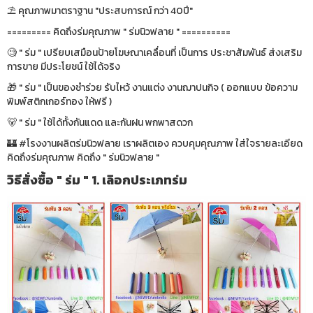
⛱ คุณภาพมาตราฐาน "ประสบการณ์ กว่า 40ปี"
========= คิดถึงร่มคุณภาพ " ร่มนิวฟลาย " ==========
🧐 " ร่ม " เปรียบเสมือนป้ายโฆษณาเคลื่อนที่ เป็นการ ประชาสัมพันธ์ ส่งเสริม
การขาย มีประโยชน์ ใช้ได้จริง
🎁 " ร่ม " เป็นของชำร่วย รับไหว้ งานแต่ง งานฌาปนกิจ ( ออกแบบ ข้อความ
พิมพ์สติกเกอร์ทอง ให้ฟรี )
🐻 " ร่ม " ใช้ได้ทั้งกันแดด และกันฝน พกพาสดวก
🏰 #โรงงานผลิตร่มนิวฟลาย เราผลิตเอง ควบคุมคุณภาพ ใส่ใจรายละเอียด
คิดถึงร่มคุณภาพ คิดถึง " ร่มนิวฟลาย "
วิธีสั่งซื้อ " ร่ม " 1. เลิอกประเภทร่ม