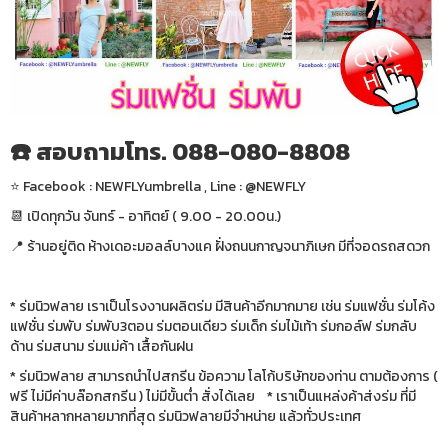
☎️ สอบถามโทร. 088-080-8808
⭐️ Facebook : NEWFLYumbrella , Line : @NEWFLY
📆 เปิดทุกวัน จันทร์ - อาทิตย์ ( 9.00 - 20.00น.)
📍 ร้านอยู่ติด ห้างเดอะมอลล์บางแค ฝั่งถนนกาญจนาภิเษก มีที่จอดรถสดวก
* ร่มนิวฟลาย เราเป็นโรงงานผลิตร่ม มีสินค้าอีกมากมาย เช่น ร่มแฟชั่น ร่มโค้ง
แฟชั่น ร่มพับ ร่มพับ3ตอน ร่มตอนเดียว ร่มเด็ก ร่มไม้เท้า ร่มกอล์ฟ ร่มกลับ
ด้าน ร่มสนาม ร่มแม่ค้า เสื้อกันฝน
* ร่มนิวฟลาย สามารถนำไปสกรีน ข้อความ โลโก้บริษัทของท่าน ตามต้องการ (
ฟรี ไม่มีค่าบล๊อกสกรีน ) ไม่มีขั้นต่ำ สั่งได้เลย * เราเป็นแหล่งค้าส่งร่ม ที่มี
สินค้าหลากหลายมากที่สุด ร่มนิวฟลายมีจำหน่าย แล้วทั่วประเทศ