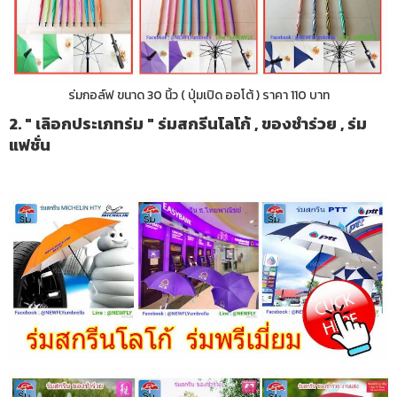
ร่มกอล์ฟ ขนาด 30 นิ้ว ( ปุ่มเปิด ออโต้ ) ราคา 110 บาท
2. " เลิอกประเภทร่ม " ร่มสกรีนโลโก้ , ของชำร่วย , ร่ม
แฟชั่น