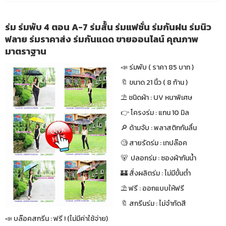
ร่ม ร่มพับ 4 ตอน A-7 ร่มสั้น ร่มแฟชั่น ร่มกันฝน ร่มนิว
ฟลาย ร่มราคาส่ง ร่มกันแดด ขายออนไลน์ คุณภาพ
มาตราฐาน
📣 ร่มพับ ( ราคา 85 บาท )
🔖 ขนาด 21 นิ้ว ( 8 ก้าน )
⛱ ชนิดผ้า : UV หนาพิเศษ
👉 โครงร่ม : แกน 10 มิล
🔎 ด้ามจับ : พลาสติกกันลื่น
🧐 สายรัดร่ม : เทปล๊อค
🐻 ปลอกร่ม : ซองผ้ากันน้ำ
🏰 สั่งผลิตร่ม : ไม่มีขั้นต่ำ
⛱ ฟรี : ออกแบบให้ฟรี
🔖 สกรีนร่ม : ไม่จำกัดสี
📣 บล๊อคสกรีน : ฟรี ! (ไม่มีค่าใช้จ่าย)