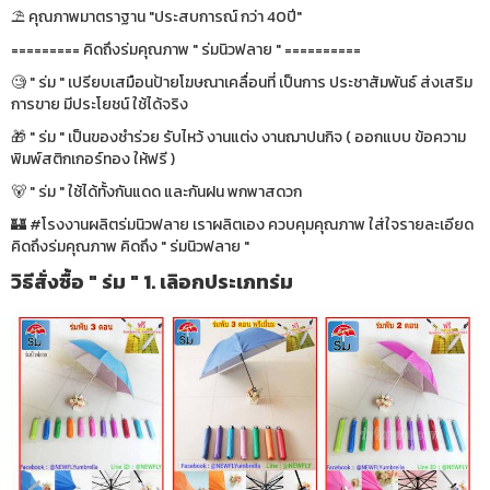
⛱ คุณภาพมาตราฐาน "ประสบการณ์ กว่า 40ปี"
========= คิดถึงร่มคุณภาพ " ร่มนิวฟลาย " ==========
🧐 " ร่ม " เปรียบเสมือนป้ายโฆษณาเคลื่อนที่ เป็นการ ประชาสัมพันธ์ ส่งเสริม
การขาย มีประโยชน์ ใช้ได้จริง
🎁 " ร่ม " เป็นของชำร่วย รับไหว้ งานแต่ง งานฌาปนกิจ ( ออกแบบ ข้อความ
พิมพ์สติกเกอร์ทอง ให้ฟรี )
🐻 " ร่ม " ใช้ได้ทั้งกันแดด และกันฝน พกพาสดวก
🏰 #โรงงานผลิตร่มนิวฟลาย เราผลิตเอง ควบคุมคุณภาพ ใส่ใจรายละเอียด
คิดถึงร่มคุณภาพ คิดถึง " ร่มนิวฟลาย "
วิธีสั่งซื้อ " ร่ม " 1. เลิอกประเภทร่ม