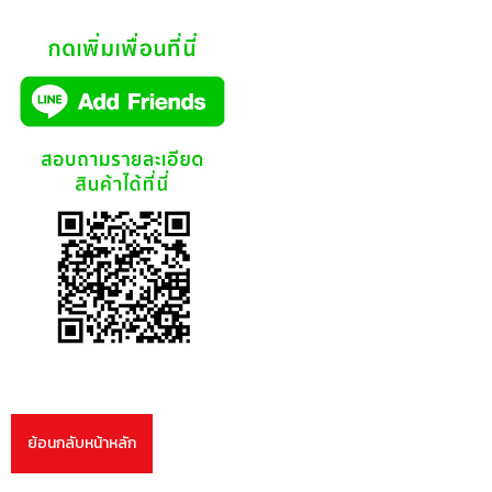
ย้อนกลับหน้าหลัก