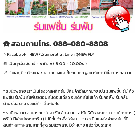
☎️ สอบถามโทร. 088-080-8808
⭐️ Facebook : NEWFLYumbrella , Line : @NEWFLY
📆 เปิดทุกวัน จันทร์ - อาทิตย์ ( 9.00 - 20.00น.)
📍 ร้านอยู่ติด ห้างเดอะมอลล์บางแค ฝั่งถนนกาญจนาภิเษก มีที่จอดรถสดวก
* ร่มนิวฟลาย เราเป็นโรงงานผลิตร่ม มีสินค้าอีกมากมาย เช่น ร่มแฟชั่น ร่มโค้ง
แฟชั่น ร่มพับ ร่มพับ3ตอน ร่มตอนเดียว ร่มเด็ก ร่มไม้เท้า ร่มกอล์ฟ ร่มกลับ
ด้าน ร่มสนาม ร่มแม่ค้า เสื้อกันฝน
* ร่มนิวฟลาย สามารถนำไปสกรีน ข้อความ โลโก้บริษัทของท่าน ตามต้องการ (
ฟรี ไม่มีค่าบล๊อกสกรีน ) ไม่มีขั้นต่ำ สั่งได้เลย * เราเป็นแหล่งค้าส่งร่ม ที่มี
สินค้าหลากหลายมากที่สุด ร่มนิวฟลายมีจำหน่าย แล้วทั่วประเทศ