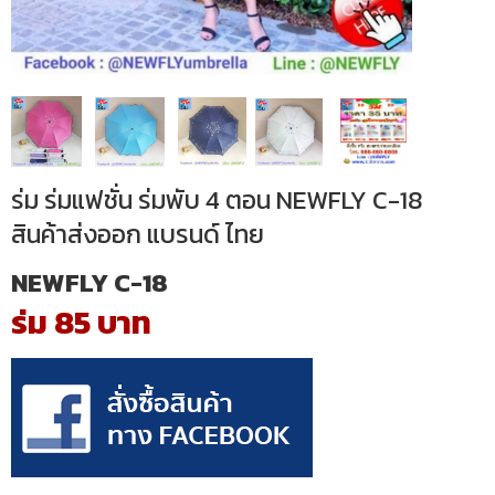
ร่ม ร่มแฟชั่น ร่มพับ 4 ตอน NEWFLY C-18
สินค้าส่งออก แบรนด์ ไทย
NEWFLY C-18
ร่ม 85 บาท