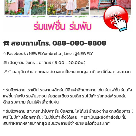
☎️ สอบถามโทร. 088-080-8808
⭐️ Facebook : NEWFLYumbrella , Line : @NEWFLY
📆 เปิดทุกวัน จันทร์ - อาทิตย์ ( 9.00 - 20.00น.)
📍 ร้านอยู่ติด ห้างเดอะมอลล์บางแค ฝั่งถนนกาญจนาภิเษก มีที่จอดรถสดวก
* ร่มนิวฟลาย เราเป็นโรงงานผลิตร่ม มีสินค้าอีกมากมาย เช่น ร่มแฟชั่น ร่มโค้ง
แฟชั่น ร่มพับ ร่มพับ3ตอน ร่มตอนเดียว ร่มเด็ก ร่มไม้เท้า ร่มกอล์ฟ ร่มกลับ
ด้าน ร่มสนาม ร่มแม่ค้า เสื้อกันฝน
* ร่มนิวฟลาย สามารถนำไปสกรีน ข้อความ โลโก้บริษัทของท่าน ตามต้องการ (
ฟรี ไม่มีค่าบล๊อกสกรีน ) ไม่มีขั้นต่ำ สั่งได้เลย * เราเป็นแหล่งค้าส่งร่ม ที่มี
สินค้าหลากหลายมากที่สุด ร่มนิวฟลายมีจำหน่าย แล้วทั่วประเทศ