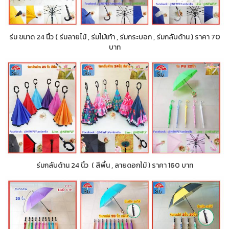
ร่ม ขนาด 24 นิ้ว ( ร่มลายไม้ , ร่มไม้เท้า , ร่มกระบอก , ร่มกลับด้าน ) ราคา 70
บาท
ร่มกลับด้าน 24 นิ้ว ( สีพื้น , ลายดอกไม้ ) ราคา 160 บาท