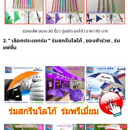
ร่มกอล์ฟ ขนาด 30 นิ้ว ( ปุ่มเปิด ออโต้ ) ราคา 110 บาท
2. " เลิอกประเภทร่ม " ร่มสกรีนโลโก้ , ของชำร่วย , ร่ม
แฟชั่น