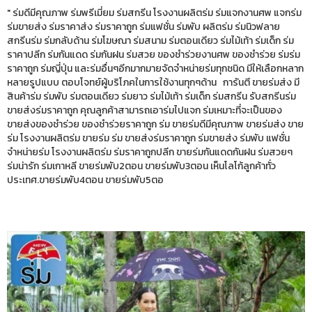
" ร่มดีมีคุณภาพ ร่มพรีเมี่ยม ร่มสกรีน โรงงานผลิตร่ม ร่มแจกงานศพ แจกร่ม
ร่มขายส่ง ร่มราคาส่ง ร่มราคาถูก ร่มแฟชั่น ร่มพับ ผลิตร่ม ร่มนิวฟลาย
สกรีนร่ม ร่มกลับด้าน ร่มโฆษณา ร่มสนาม ร่มตอนเดียว ร่มไม้เท้า ร่มเด็ก ร่ม
ราคาปลีก ร่มกันแดด ร่มกันฝน ร่มสวย ของชำร่วยงานศพ ของชำร่วย ร่มร่ม
ราคาถูก ร่มญี่ปุ่น และร่มอื่นๆอีกมากมายจัดจำหน่ายร่มทุกชนิด มีให้เลือกหลาก
หลายรูปแบบ ตอบโจทย์ผู้บริโภคในการใช้งานทุกๆด้าน การันตี ขายร่มส่ง มี
สินค้าร่ม ร่มพับ ร่มตอนเดียว ร่มยาว ร่มไม้เท้า ร่มเด็ก ร่มสกรีน รับสกรีนร่ม
ขายส่งร่มราคาถูก คุณลูกค้าสามารถเอาร่มไปแจก ร่มเหมาะที่จะเป็นของ
ขายส่งของชำร่วย ของชำร่วยราคาถูก ร่ม ขายร่มดีมีคุณภาพ ขายร่มส่ง ขาย
ร่ม โรงงานผลิตร่ม ขายร่ม ร่ม ขายส่งร่มราคาถูก ร่มขายส่ง ร่มพับ แฟชั่น
จำหน่ายร่ม โรงงานผลิตร่ม ร่มราคาถูกปลีก ขายร่มกันแดดกันฝน ร่มสวยๆ
ร่มน่ารัก ร่มเกาหลี ขายร่มพับ2ตอน ขายร่มพับ3ตอน เห็นโลโก้ลูกค้าทั่ว
ประเทศ.ขายร่มพับ4ตอน ขายร่มพับ5ตอ