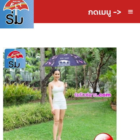
กดเมนู ->