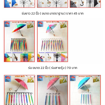
ร่มยาว 22 นิ้ว ( ขนาด มาตราฐาน ) ราคา 45 บาท
ร่ม ขนาด 22 นิ้ว ( ร่มสายรุ้ง ) 70 บาท