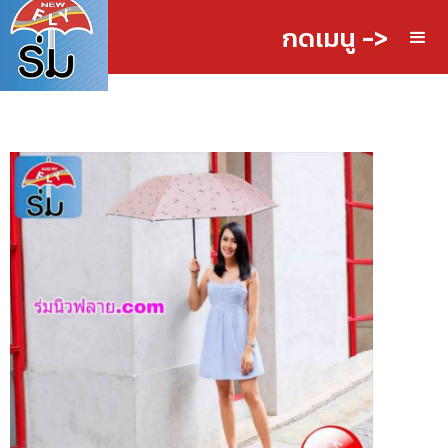
กดเมนู ->