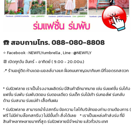
☎️ สอบถามโทร. 088-080-8808
⭐️ Facebook : NEWFLYumbrella , Line : @NEWFLY
📆 เปิดทุกวัน จันทร์ - อาทิตย์ ( 9.00 - 20.00น.)
📍 ร้านอยู่ติด ห้างเดอะมอลล์บางแค ฝั่งถนนกาญจนาภิเษก มีที่จอดรถสดวก
* ร่มนิวฟลาย เราเป็นโรงงานผลิตร่ม มีสินค้าอีกมากมาย เช่น ร่มแฟชั่น ร่มโค้ง
แฟชั่น ร่มพับ ร่มพับ3ตอน ร่มตอนเดียว ร่มเด็ก ร่มไม้เท้า ร่มกอล์ฟ ร่มกลับ
ด้าน ร่มสนาม ร่มแม่ค้า เสื้อกันฝน
* ร่มนิวฟลาย สามารถนำไปสกรีน ข้อความ โลโก้บริษัทของท่าน ตามต้องการ (
ฟรี ไม่มีค่าบล๊อกสกรีน ) ไม่มีขั้นต่ำ สั่งได้เลย * เราเป็นแหล่งค้าส่งร่ม ที่มี
สินค้าหลากหลายมากที่สุด ร่มนิวฟลายมีจำหน่าย แล้วทั่วประเทศ