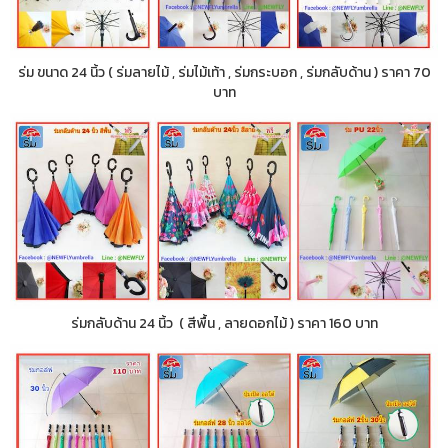
ร่ม ขนาด 24 นิ้ว ( ร่มลายไม้ , ร่มไม้เท้า , ร่มกระบอก , ร่มกลับด้าน ) ราคา 70
บาท
ร่มกลับด้าน 24 นิ้ว ( สีพื้น , ลายดอกไม้ ) ราคา 160 บาท