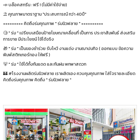
📣 บล๊อคสกรีน : ฟรี ! (ไม่มีค่าใช้จ่าย)
⛱ คุณภาพมาตราฐาน "ประสบการณ์ กว่า 40ปี"
========= คิดถึงร่มคุณภาพ " ร่มนิวฟลาย " ==========
🧐 " ร่ม " เปรียบเสมือนป้ายโฆษณาเคลื่อนที่ เป็นการ ประชาสัมพันธ์ ส่งเสริม
การขาย มีประโยชน์ ใช้ได้จริง
🎁 " ร่ม " เป็นของชำร่วย รับไหว้ งานแต่ง งานฌาปนกิจ ( ออกแบบ ข้อความ
พิมพ์สติกเกอร์ทอง ให้ฟรี )
🐻 " ร่ม " ใช้ได้ทั้งกันแดด และกันฝน พกพาสดวก
🏰 #โรงงานผลิตร่มนิวฟลาย เราผลิตเอง ควบคุมคุณภาพ ใส่ใจรายละเอียด
คิดถึงร่มคุณภาพ คิดถึง " ร่มนิวฟลาย "