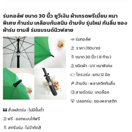
ร่มกอล์ฟ ขนาด 30 นิ้ว ยูวีเงิน ผ้าเกรดพรีเมี่ยม หนา
พิเศษ ก้านร่ม เคลือบกันสนิม ด้ามจับ รุ่นใหม่ กันลื่น ซอง
ผ้าร่ม ตามสี ร่มแบรนด์นิวฟลาย
📣 ร่มกอล์ฟ
⛱ ราคา (110บาท)
🔖 ขนาด 30 นิ้ว ( 8 ก้าน )
⛱ ชนิดผ้า : UV หนาพิเศษ
👉 โครงร่ม : แกน 12 มิล
🔎 ด้ามจับ : พลาสติกกันลื่น
🧐 สายรัดร่ม : เทปล๊อค
🐻 ปลอกร่ม : ซองพลาสติก
🏰 สั่งผลิตร่ม : ไม่มีขั้นต่ำ
⛱ ฟรี : ออกแบบให้ฟรี
🔖 สกรีนร่ม : ไม่จำกัดสี