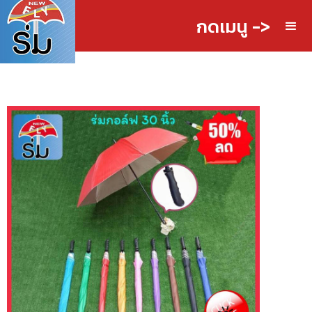
กดเมนู ->