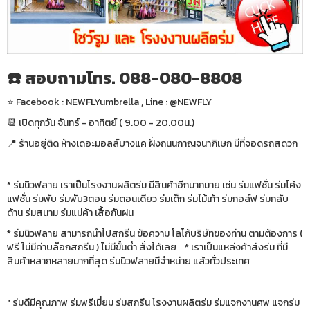
☎️ สอบถามโทร. 088-080-8808
⭐️ Facebook : NEWFLYumbrella , Line : @NEWFLY
📆 เปิดทุกวัน จันทร์ - อาทิตย์ ( 9.00 - 20.00น.)
📍 ร้านอยู่ติด ห้างเดอะมอลล์บางแค ฝั่งถนนกาญจนาภิเษก มีที่จอดรถสดวก
* ร่มนิวฟลาย เราเป็นโรงงานผลิตร่ม มีสินค้าอีกมากมาย เช่น ร่มแฟชั่น ร่มโค้ง
แฟชั่น ร่มพับ ร่มพับ3ตอน ร่มตอนเดียว ร่มเด็ก ร่มไม้เท้า ร่มกอล์ฟ ร่มกลับ
ด้าน ร่มสนาม ร่มแม่ค้า เสื้อกันฝน
* ร่มนิวฟลาย สามารถนำไปสกรีน ข้อความ โลโก้บริษัทของท่าน ตามต้องการ (
ฟรี ไม่มีค่าบล๊อกสกรีน ) ไม่มีขั้นต่ำ สั่งได้เลย * เราเป็นแหล่งค้าส่งร่ม ที่มี
สินค้าหลากหลายมากที่สุด ร่มนิวฟลายมีจำหน่าย แล้วทั่วประเทศ
" ร่มดีมีคุณภาพ ร่มพรีเมี่ยม ร่มสกรีน โรงงานผลิตร่ม ร่มแจกงานศพ แจกร่ม