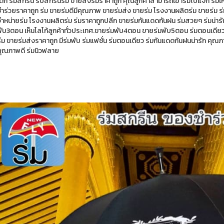
เด็ก ร่มสกรีน รับสกรีนร่ม ขายส่งร่มราคาถูก คุณลูกค้าสามารถเอาร่มไปแจก ร่ม
ำร่วยราคาถูก ร่ม ขายร่มดีมีคุณภาพ ขายร่มส่ง ขายร่ม โรงงานผลิตร่ม ขายร่ม ร่
จำหน่ายร่ม โรงงานผลิตร่ม ร่มราคาถูกปลีก ขายร่มกันแดดกันฝน ร่มสวยๆ ร่มน่ารั
พับ3ตอน เห็นโลโก้ลูกค้าทั่วประเทศ.ขายร่มพับ4ตอน ขายร่มพับ5ตอน ร่มตอนเดียว ร
่ม ขายร่มส่งราคาถูก มีร่มพับ ร่มแฟชั่น ร่มตอนเดียว ร่มกันแดดกันฝนน่ารัก คุณภาพด
คุณภาพดี ร่มนิวฟลาย