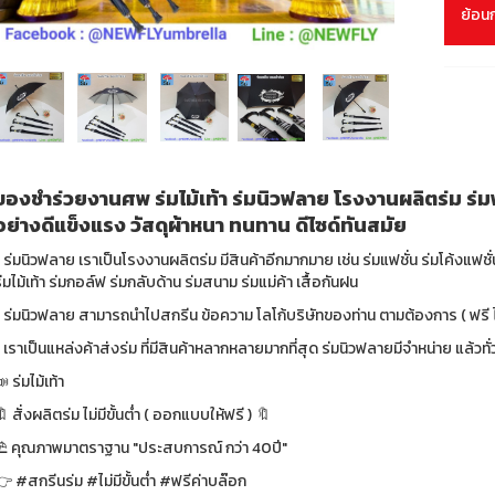
ย้อน
ของชำร่วยงานศพ ร่มไม้เท้า ร่มนิวฟลาย โรงงานผลิตร่ม ร่มพ
อย่างดีแข็งแรง วัสดุผ้าหนา ทนทาน ดีไซด์ทันสมัย
 ร่มนิวฟลาย เราเป็นโรงงานผลิตร่ม มีสินค้าอีกมากมาย เช่น ร่มแฟชั่น ร่มโค้งแฟชั
่มไม้เท้า ร่มกอล์ฟ ร่มกลับด้าน ร่มสนาม ร่มแม่ค้า เสื้อกันฝน
 ร่มนิวฟลาย สามารถนำไปสกรีน ข้อความ โลโก้บริษัทของท่าน ตามต้องการ ( ฟรี ไม่
 เราเป็นแหล่งค้าส่งร่ม ที่มีสินค้าหลากหลายมากที่สุด ร่มนิวฟลายมีจำหน่าย แล้ว
 ร่มไม้เท้า
 สั่งผลิตร่ม ไม่มีขั้นต่ำ ( ออกแบบให้ฟรี ) 🔖
⛱ คุณภาพมาตราฐาน "ประสบการณ์ กว่า 40ปี"
 #สกรีนร่ม #ไม่มีขั้นต่ำ #ฟรีค่าบล๊อก