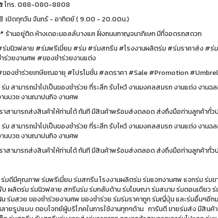
☎️ โทร. 088-080-8808
 เปิดทุกวัน จันทร์ - อาทิตย์ ( 9.00 - 20.00น.)
📍 ร้านอยู่ติด ห้างเดอะมอลล์บางแค ฝั่งถนนกาญจนาภิเษก มีที่จอดรถสดวก
#ร่มนิวฟลาย #ร่มพรีเมี่ยม #ร่ม #ร่มสกรีน #โรงงานผลิตร่ม #ร่มราคาส่ง #ร่
ชำร่วยงานศพ #ของชำร่วยงานแต่ง
#ของชำร่วยเกษียณอายุ #โปรโมชั่น #ลดราคา #Sale #Promo
* ร่ม สามารถนำไปเป็นของชำร่วย ที่ระลึก รับไหว้ งานมงคลสมรถ งานแต่ง งา
งานบวช งานณาปนกิจ งานศพ
เราสามารถส่งสินค้าให้ท่านได้ ทันที มีสินค้าพร้อมส่งตลอด ส่งถึงมือท
* ร่ม สามารถนำไปเป็นของชำร่วย ที่ระลึก รับไหว้ งานมงคลสมรถ งานแต่ง งา
งานบวช งานณาปนกิจ งานศพ
ราสามารถส่งสินค้าให้ท่านได้ ทันที มีสินค้าพร้อมส่งตลอด ส่งถึงมือท่านลูกค้าทั
 ร่มดีมีคุณภาพ ร่มพรีเมี่ยม ร่มสกรีน โรงงานผลิตร่ม ร่มแจกงานศพ แจกร่ม ร่มขา
ับ ผลิตร่ม ร่มนิวฟลาย สกรีนร่ม ร่มกลับด้าน ร่มโฆษณา ร่มสนาม ร่มตอนเดียว ร่มไ
ฝน ร่มสวย ของชำร่วยงานศพ ของชำร่วย ร่มร่มราคาถูก ร่มญี่ปุ่น และร่มอื่นๆอีกม
ลายรูปแบบ ตอบโจทย์ผู้บริโภคในการใช้งานทุกๆด้าน การันตี ขายร่มส่ง มีสินค้าร่ม