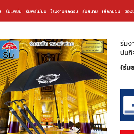
บ
ร่มแฟชั่น
ร่มพรีเมี่ยม
โรงงานผลิตร่ม
ร่มสนาม
เสื้อกันฝน
ของช
ร่มง
ปนกิ
(ร่ม