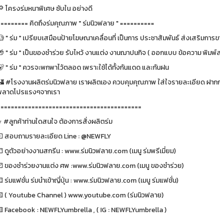
🔎 โครงร่มหนาพิเศษ ซับใน อย่างดี
========= คิดถึงร่มคุณภาพ " ร่มนิวฟลาย " ==========
 " ร่ม " เปรียบเสมือนป้ายโฆษณาเคลื่อนที่ เป็นการ ประชาสัมพันธ์ ส่งเสริมการขา
 " ร่ม " เป็นของชำร่วย รับไหว้ งานแต่ง งานฌาปนกิจ ( ออกแบบ ข้อความ พิมพ์ส
🐻 " ร่ม " ควรจะพกพาไว้ตลอด เพราะใช้ได้ทั้งกันแดด และกันฝน
🏰 #โรงงานผลิตร่มนิวฟลาย เราผลิตเอง ควบคุมคุณภาพ ใส่ใจรายละเอียด ฝากกด
พลาดโปรแรงๆจากเรา
==========================================
⭐️ #ลูกค้าท่านใดสนใจ ต้องการสั่งผลิตร่ม
⚀ สอบถามรายละเอียด Line : @NEWFLY
 ดูตัวอย่างงานสกรีน : www.ร่มนิวฟลาย.com (เมนู ร่มพรีเมี่ยม)
⚂ ของชำร่วยงานแต่ง ศพ :www.ร่มนิวฟลาย.com (เมนู ของชำร่วย)
 ร่มแฟชั่น ร่มนำเข้าญี่ปุ่น : www.ร่มนิวฟลาย.com (เมนู ร่มแฟชั่น)
⚄ ( Youtube Channel ) www.youtube.com (ร่มนิวฟลาย)
⚅ Facebook : NEWFLYumbrella , ( IG : NEWFLYumbrella )