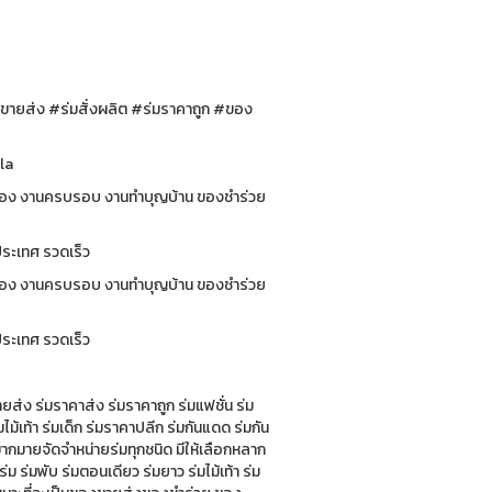
มขายส่ง #ร่มสั่งผลิต #ร่มราคาถูก #ของ
tion #Umbrella
นฉลอง งานครบรอบ งานทำบุญบ้าน ของชำร่วย
่านลูกค้าทั่วประเทศ รวดเร็ว
นฉลอง งานครบรอบ งานทำบุญบ้าน ของชำร่วย
่วประเทศ รวดเร็ว
ยส่ง ร่มราคาส่ง ร่มราคาถูก ร่มแฟชั่น ร่ม
ม้เท้า ร่มเด็ก ร่มราคาปลีก ร่มกันแดด ร่มกัน
ากมายจัดจำหน่ายร่มทุกชนิด มีให้เลือกหลาก
 ร่มพับ ร่มตอนเดียว ร่มยาว ร่มไม้เท้า ร่ม