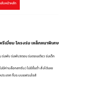
กลับหน้าหลัก
รีเมี่ยม โครงร่ม เหล็กหนาพิเศษ
่น ร่มพับ ร่มพับ3ตอน ร่มตอนเดียว ร่มเด็ก
มีค่าบล๊อกสกรีน ) ไม่มีขั้นต่ำ สั่งได้เลย
ทั่วประเทศ ทั้งระบบแฟรนไซส์