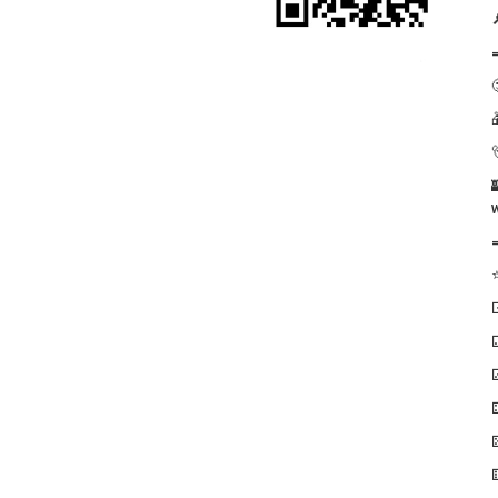


⚁
⚃