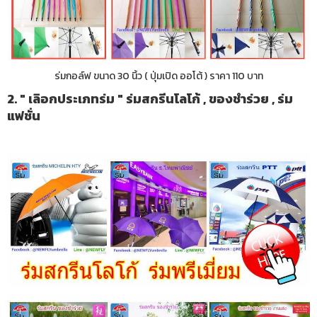
ร่มกอล์ฟ ขนาด 30 นิ้ว ( ปุ่มเปิด ออโต้ ) ราคา 110 บาท
2. " เลิอกประเภทร่ม " ร่มสกรีนโลโก้ , ของชำร่วย , ร่ม
แฟชั่น