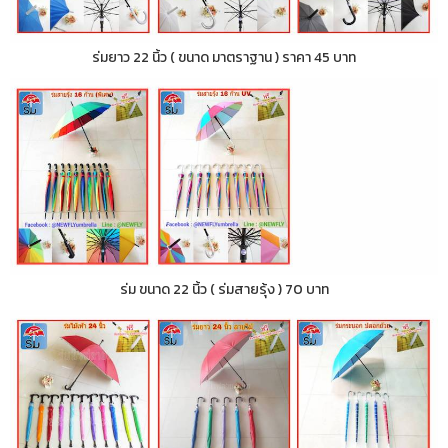
ร่มยาว 22 นิ้ว ( ขนาด มาตราฐาน ) ราคา 45 บาท
ร่ม ขนาด 22 นิ้ว ( ร่มสายรุ้ง ) 70 บาท