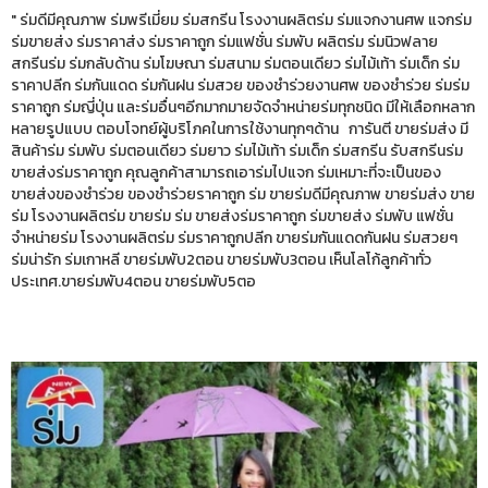
" ร่มดีมีคุณภาพ ร่มพรีเมี่ยม ร่มสกรีน โรงงานผลิตร่ม ร่มแจกงานศพ แจกร่ม
ร่มขายส่ง ร่มราคาส่ง ร่มราคาถูก ร่มแฟชั่น ร่มพับ ผลิตร่ม ร่มนิวฟลาย
สกรีนร่ม ร่มกลับด้าน ร่มโฆษณา ร่มสนาม ร่มตอนเดียว ร่มไม้เท้า ร่มเด็ก ร่ม
ราคาปลีก ร่มกันแดด ร่มกันฝน ร่มสวย ของชำร่วยงานศพ ของชำร่วย ร่มร่ม
ราคาถูก ร่มญี่ปุ่น และร่มอื่นๆอีกมากมายจัดจำหน่ายร่มทุกชนิด มีให้เลือกหลาก
หลายรูปแบบ ตอบโจทย์ผู้บริโภคในการใช้งานทุกๆด้าน การันตี ขายร่มส่ง มี
สินค้าร่ม ร่มพับ ร่มตอนเดียว ร่มยาว ร่มไม้เท้า ร่มเด็ก ร่มสกรีน รับสกรีนร่ม
ขายส่งร่มราคาถูก คุณลูกค้าสามารถเอาร่มไปแจก ร่มเหมาะที่จะเป็นของ
ขายส่งของชำร่วย ของชำร่วยราคาถูก ร่ม ขายร่มดีมีคุณภาพ ขายร่มส่ง ขาย
ร่ม โรงงานผลิตร่ม ขายร่ม ร่ม ขายส่งร่มราคาถูก ร่มขายส่ง ร่มพับ แฟชั่น
จำหน่ายร่ม โรงงานผลิตร่ม ร่มราคาถูกปลีก ขายร่มกันแดดกันฝน ร่มสวยๆ
ร่มน่ารัก ร่มเกาหลี ขายร่มพับ2ตอน ขายร่มพับ3ตอน เห็นโลโก้ลูกค้าทั่ว
ประเทศ.ขายร่มพับ4ตอน ขายร่มพับ5ตอ