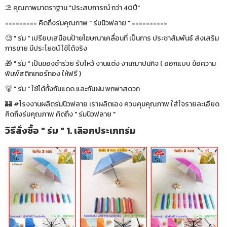
⛱ คุณภาพมาตราฐาน "ประสบการณ์ กว่า 40ปี"
========= คิดถึงร่มคุณภาพ " ร่มนิวฟลาย " ==========
🧐 " ร่ม " เปรียบเสมือนป้ายโฆษณาเคลื่อนที่ เป็นการ ประชาสัมพันธ์ ส่งเสริม
การขาย มีประโยชน์ ใช้ได้จริง
🎁 " ร่ม " เป็นของชำร่วย รับไหว้ งานแต่ง งานฌาปนกิจ ( ออกแบบ ข้อความ
พิมพ์สติกเกอร์ทอง ให้ฟรี )
🐻 " ร่ม " ใช้ได้ทั้งกันแดด และกันฝน พกพาสดวก
🏰 #โรงงานผลิตร่มนิวฟลาย เราผลิตเอง ควบคุมคุณภาพ ใส่ใจรายละเอียด
คิดถึงร่มคุณภาพ คิดถึง " ร่มนิวฟลาย "
วิธีสั่งซื้อ " ร่ม " 1. เลิอกประเภทร่ม