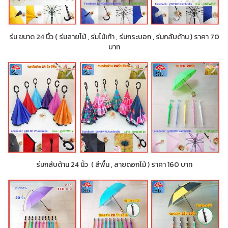
ร่ม ขนาด 24 นิ้ว ( ร่มลายไม้ , ร่มไม้เท้า , ร่มกระบอก , ร่มกลับด้าน ) ราคา 70
บาท
ร่มกลับด้าน 24 นิ้ว ( สีพื้น , ลายดอกไม้ ) ราคา 160 บาท