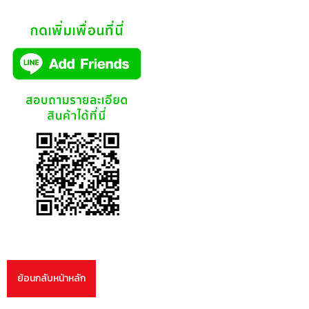
ย้อนกลับหน้าหลัก