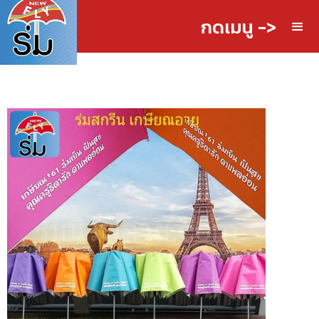
กดเมนู ->