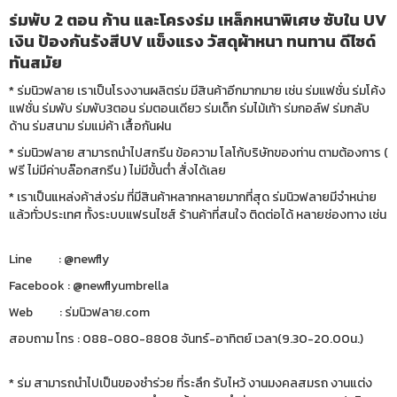
ร่มพับ 2 ตอน ก้าน และโครงร่ม เหล็กหนาพิเศษ ซับใน UV
เงิน ป้องกันรังสีUV แข็งแรง วัสดุผ้าหนา ทนทาน ดีไซด์
ทันสมัย
* ร่มนิวฟลาย เราเป็นโรงงานผลิตร่ม มีสินค้าอีกมากมาย เช่น ร่มแฟชั่น ร่มโค้ง
แฟชั่น ร่มพับ ร่มพับ3ตอน ร่มตอนเดียว ร่มเด็ก ร่มไม้เท้า ร่มกอล์ฟ ร่มกลับ
ด้าน ร่มสนาม ร่มแม่ค้า เสื้อกันฝน
* ร่มนิวฟลาย สามารถนำไปสกรีน ข้อความ โลโก้บริษัทของท่าน ตามต้องการ (
ฟรี ไม่มีค่าบล๊อกสกรีน ) ไม่มีขั้นต่ำ สั่งได้เลย
* เราเป็นแหล่งค้าส่งร่ม ที่มีสินค้าหลากหลายมากที่สุด ร่มนิวฟลายมีจำหน่าย
แล้วทั่วประเทศ ทั้งระบบแฟรนไซส์ ร้านค้าที่สนใจ ติดต่อได้ หลายช่องทาง เช่น
Line : @newfly
Facebook : @newflyumbrella
Web : ร่มนิวฟลาย.com
สอบถาม โทร : 088-080-8808 จันทร์-อาทิตย์ เวลา(9.30-20.00น.)
* ร่ม สามารถนำไปเป็นของชำร่วย ที่ระลึก รับไหว้ งานมงคลสมรถ งานแต่ง