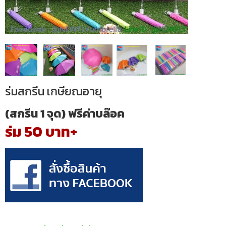
ร่มสกรีน เกษียณอายุ
(สกรีน 1 จุด) ฟรีค่าบล๊อค
ร่ม 50 บาท+