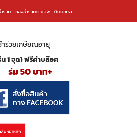
ำร่วย
ของชำร่วยงานศพ
ติดต่อเรา
ำร่วยเกษียณอายุ
ีน 1 จุด) ฟรีค่าบล๊อค
ร่ม 50 บาท+
กลับหน้าหลัก