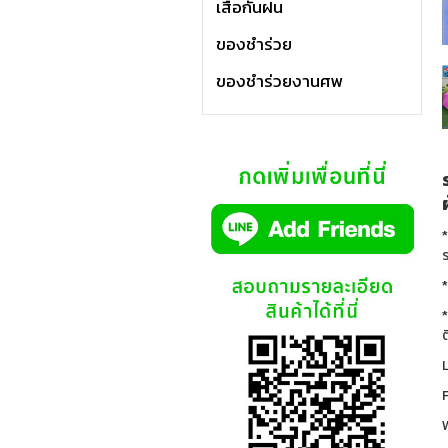
เสื้อกันฝน
ของชำร่วย
ของชำร่วยงานศพ
*
ร
*
*