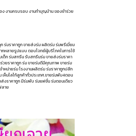
0-20.00น.)
นฉลอง งานครบรอบ งานทำบุญบ้าน ของชำร่วย
 ร่มราคาถูก ขายส่งร่ม ผลิตร่ม ร่มพรีเมี่ยม
อกหลากหลายรูปแบบ ตอบโจทย์ผู้บริโภคในการใช้
ร่มเด็ก ร่มสกรีน รับสกรีนร่ม ขายส่งร่มราคา
ร่วยราคาถูก ร่ม ขายร่มดีมีคุณภาพ ขายร่ม
น จำหน่ายร่ม โรงงานผลิตร่ม ร่มราคาถูกปลีก
 เห็นโลโก้ลูกค้าทั่วประเทศ.ขายร่มพับ4ตอน
ส่งราคาถูก มีร่มพับ ร่มแฟชั่น ร่มตอนเดียว
ิวฟลาย