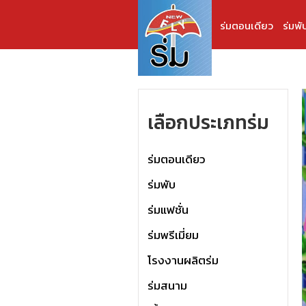
ร่มตอนเดียว
ร่มพั
เลือกประเภทร่ม
ร่มตอนเดียว
ร่มพับ
ร่มแฟชั่น
ร่มพรีเมี่ยม
โรงงานผลิตร่ม
ร่มสนาม