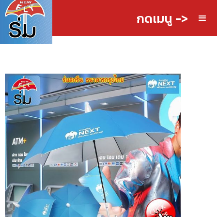
กดเมนู ->