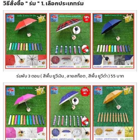
วิธีสั่งซื้อ " ร่ม " 1. เลือกประเภทร่ม
ร่มพับ 3 ตอน ( สีพื้น ยูวีเงิน , ลายสก๊อต , สีพื้น ยูวีดำ ) 55 บาท