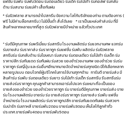
แฟชั่น ร่มพับ ร่มพับ3ตอน ร่มตอนเดียว ร่มเด็ก ร่มไม้เท้า ร่มกอล์ฟ ร่มกลับ
ด้าน ร่มสนาม ร่มแม่ค้า เสื้อกันฝน
* ร่มนิวฟลาย สามารถนำไปสกรีน ข้อความ โลโก้บริษัทของท่าน ตามต้องการ (
ฟรี ไม่มีค่าบล๊อกสกรีน ) ไม่มีขั้นต่ำ สั่งได้เลย * เราเป็นแหล่งค้าส่งร่ม ที่มี
สินค้าหลากหลายมากที่สุด ร่มนิวฟลายมีจำหน่าย แล้วทั่วประเทศ
" ร่มดีมีคุณภาพ ร่มพรีเมี่ยม ร่มสกรีน โรงงานผลิตร่ม ร่มแจกงานศพ แจกร่ม
ร่มขายส่ง ร่มราคาส่ง ร่มราคาถูก ร่มแฟชั่น ร่มพับ ผลิตร่ม ร่มนิวฟลาย
สกรีนร่ม ร่มกลับด้าน ร่มโฆษณา ร่มสนาม ร่มตอนเดียว ร่มไม้เท้า ร่มเด็ก ร่ม
ราคาปลีก ร่มกันแดด ร่มกันฝน ร่มสวย ของชำร่วยงานศพ ของชำร่วย ร่มร่ม
ราคาถูก ร่มญี่ปุ่น และร่มอื่นๆอีกมากมายจัดจำหน่ายร่มทุกชนิด มีให้เลือกหลาก
หลายรูปแบบ ตอบโจทย์ผู้บริโภคในการใช้งานทุกๆด้าน การันตี ขายร่มส่ง มี
สินค้าร่ม ร่มพับ ร่มตอนเดียว ร่มยาว ร่มไม้เท้า ร่มเด็ก ร่มสกรีน รับสกรีนร่ม
ขายส่งร่มราคาถูก คุณลูกค้าสามารถเอาร่มไปแจก ร่มเหมาะที่จะเป็นของ
ขายส่งของชำร่วย ของชำร่วยราคาถูก ร่ม ขายร่มดีมีคุณภาพ ขายร่มส่ง ขาย
ร่ม โรงงานผลิตร่ม ขายร่ม ร่ม ขายส่งร่มราคาถูก ร่มขายส่ง ร่มพับ แฟชั่น
จำหน่ายร่ม โรงงานผลิตร่ม ร่มราคาถูกปลีก ขายร่มกันแดดกันฝน ร่มสวยๆ
ร่มน่ารัก ร่มเกาหลี ขายร่มพับ2ตอน ขายร่มพับ3ตอน เห็นโลโก้ลูกค้าทั่ว
ประเทศ.ขายร่มพับ4ตอน ขายร่มพับ5ตอน