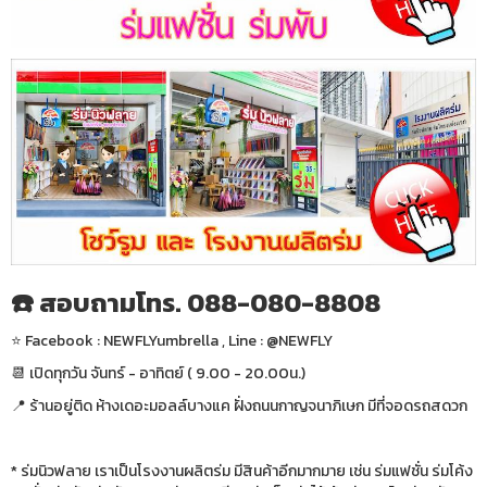
☎️ สอบถามโทร. 088-080-8808
⭐️ Facebook : NEWFLYumbrella , Line : @NEWFLY
📆 เปิดทุกวัน จันทร์ - อาทิตย์ ( 9.00 - 20.00น.)
📍 ร้านอยู่ติด ห้างเดอะมอลล์บางแค ฝั่งถนนกาญจนาภิเษก มีที่จอดรถสดวก
* ร่มนิวฟลาย เราเป็นโรงงานผลิตร่ม มีสินค้าอีกมากมาย เช่น ร่มแฟชั่น ร่มโค้ง