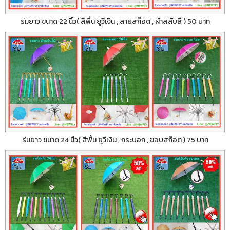
ร่มยาว ขนาด 22 นิ้ว( สีพื้น ยูวีเงิน , ลายสก๊อต , ผ้าสลับสี ) 50 บาท
ร่มยาว ขนาด 24 นิ้ว( สีพื้น ยูวีเงิน , กระบอก , ขอบสก๊อต ) 75 บาท