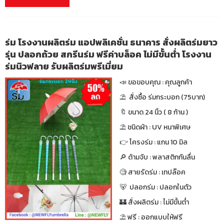
ร่ม โรงงานผลิตร่ม แอปพลิเคชั่น ธนาคาร สั่งผลิตร่มยาว
รุ่น ปลอกถ้วย สกรีนร่ม ฟรีค่าบล็อค ไม่มีขั้นต่ำ โรงงาน
ร่มนิวฟลาย รับผลิตร่มพรีเมี่ยม
📣 ขอขอบคุณ : คุณลูกค้า
⛱ สั่งซื้อ ร่มกระบอก (75บาท)
🔖 ขนาด 24 นิ้ว ( 8 ก้าน )
⛱ ชนิดผ้า : UV หนาพิเศษ
👉 โครงร่ม : แกน 10 มิล
🔎 ด้ามจับ : พลาสติกกันลื่น
🧐 สายรัดร่ม : เทปล๊อค
🐻 ปลอกร่ม : ปลอกในตัว
🏰 สั่งผลิตร่ม : ไม่มีขั้นต่ำ
⛱ ฟรี : ออกแบบให้ฟรี