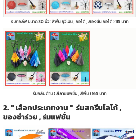
ร่มกอล์ฟ ขนาด 30 นื้ว( สีพื้น ยูวีเงิน , ออโต้ , สองชั้น ออโต้ ) 115 บาท
ร่มกลับด้าน ( สีลายแฟชั่น , สีพื้น ) 165 บาท
2. " เลือกประเภทงาน " ร่มสกรีนโลโก้ ,
ของชำร่วย , ร่มแฟชั่น