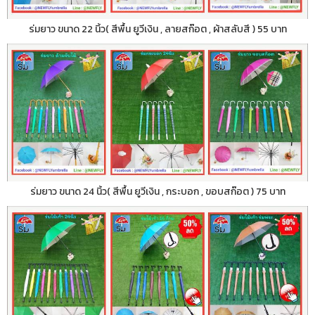
ร่มยาว ขนาด 22 นิ้ว( สีพื้น ยูวีเงิน , ลายสก๊อต , ผ้าสลับสี ) 55 บาท
ร่มยาว ขนาด 24 นิ้ว( สีพื้น ยูวีเงิน , กระบอก , ขอบสก๊อต ) 75 บาท