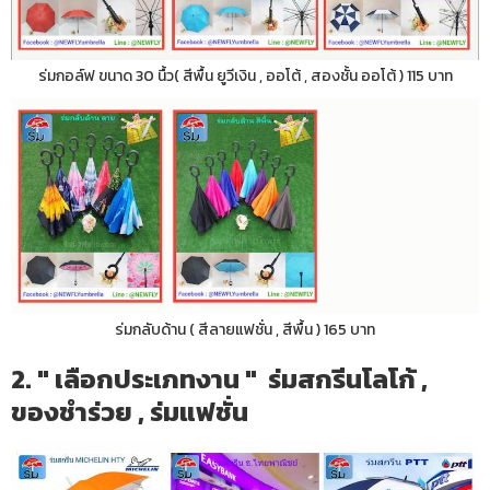
ร่มกอล์ฟ ขนาด 30 นื้ว( สีพื้น ยูวีเงิน , ออโต้ , สองชั้น ออโต้ ) 115 บาท
ร่มกลับด้าน ( สีลายแฟชั่น , สีพื้น ) 165 บาท
2. " เลือกประเภทงาน " ร่มสกรีนโลโก้ ,
ของชำร่วย , ร่มแฟชั่น