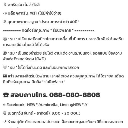
🔖 สกรีนร่ม : ไม่จำกัดสี
📣 บล๊อคสกรีน : ฟรี ! (ไม่มีค่าใช้จ่าย)
⛱ คุณภาพมาตราฐาน "ประสบการณ์ กว่า 40ปี"
========= คิดถึงร่มคุณภาพ " ร่มนิวฟลาย " ==========
🧐 " ร่ม " เปรียบเสมือนป้ายโฆษณาเคลื่อนที่ เป็นการ ประชาสัมพันธ์ ส่งเสริม
การขาย มีประโยชน์ ใช้ได้จริง
🎁 " ร่ม " เป็นของชำร่วย รับไหว้ งานแต่ง งานฌาปนกิจ ( ออกแบบ ข้อความ
พิมพ์สติกเกอร์ทอง ให้ฟรี )
🐻 " ร่ม " ใช้ได้ทั้งกันแดด และกันฝน พกพาสดวก
🏰 #โรงงานผลิตร่มนิวฟลาย เราผลิตเอง ควบคุมคุณภาพ ใส่ใจรายละเอียด
คิดถึงร่มคุณภาพ คิดถึง " ร่มนิวฟลาย "
☎️ สอบถามโทร. 088-080-8808
⭐️ Facebook : NEWFLYumbrella , Line : @NEWFLY
📆 เปิดทุกวัน จันทร์ - อาทิตย์ ( 9.00 - 20.00น.)
📍 ร้านอยู่ติด ห้างเดอะมอลล์บางแค ฝั่งถนนกาญจนาภิเษก มีที่จอดรถสดวก