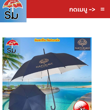
กดเมนู ->