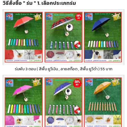
วิธีสั่งซื้อ " ร่ม " 1. เลือกประเภทร่ม
ร่มพับ 3 ตอน ( สีพื้น ยูวีเงิน , ลายสก๊อต , สีพื้น ยูวีดำ ) 55 บาท