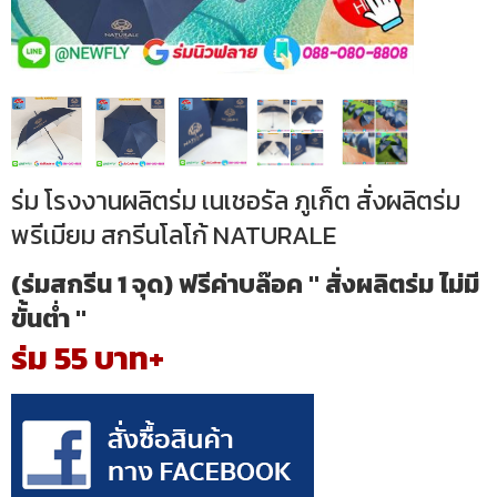
ร่ม โรงงานผลิตร่ม เนเชอรัล ภูเก็ต สั่งผลิตร่ม
พรีเมียม สกรีนโลโก้ NATURALE
(ร่มสกรีน 1 จุด) ฟรีค่าบล๊อค " สั่งผลิตร่ม ไม่มี
ขั้นต่ำ "
ร่ม 55 บาท+