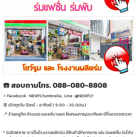
☎️ สอบถามโทร. 088-080-8808
⭐️ Facebook : NEWFLYumbrella , Line : @NEWFLY
📆 เปิดทุกวัน จันทร์ - อาทิตย์ ( 9.00 - 20.00น.)
📍 ร้านอยู่ติด ห้างเดอะมอลล์บางแค ฝั่งถนนกาญจนาภิเษก มีที่จอดรถสดวก
* ร่มนิวฟลาย เราเป็นโรงงานผลิตร่ม มีสินค้าอีกมากมาย เช่น ร่มแฟชั่น ร่มโค้ง