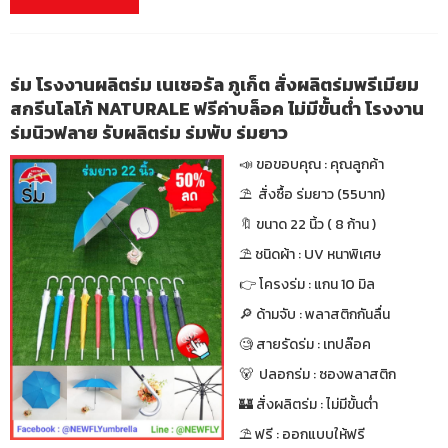
ร่ม โรงงานผลิตร่ม เนเชอรัล ภูเก็ต สั่งผลิตร่มพรีเมียม
สกรีนโลโก้ NATURALE ฟรีค่าบล็อค ไม่มีขั้นต่ำ โรงงาน
ร่มนิวฟลาย รับผลิตร่ม ร่มพับ ร่มยาว
📣 ขอขอบคุณ : คุณลูกค้า
⛱ สั่งซื้อ ร่มยาว (55บาท)
🔖 ขนาด 22 นิ้ว ( 8 ก้าน )
⛱ ชนิดผ้า : UV หนาพิเศษ
👉 โครงร่ม : แกน 10 มิล
🔎 ด้ามจับ : พลาสติกกันลื่น
🧐 สายรัดร่ม : เทปล๊อค
🐻 ปลอกร่ม : ซองพลาสติก
🏰 สั่งผลิตร่ม : ไม่มีขั้นต่ำ
⛱ ฟรี : ออกแบบให้ฟรี