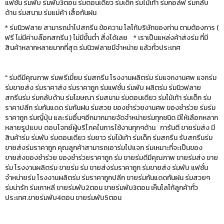
แฟชั่น ร่มพับ ร่มพับ3ตอน ร่มตอนเดียว ร่มเด็ก ร่มไม้เท้า ร่มกอล์ฟ ร่มกลับ
ด้าน ร่มสนาม ร่มแม่ค้า เสื้อกันฝน
* ร่มนิวฟลาย สามารถนำไปสกรีน ข้อความ โลโก้บริษัทของท่าน ตามต้องการ (
ฟรี ไม่มีค่าบล๊อกสกรีน ) ไม่มีขั้นต่ำ สั่งได้เลย * เราเป็นแหล่งค้าส่งร่ม ที่มี
สินค้าหลากหลายมากที่สุด ร่มนิวฟลายมีจำหน่าย แล้วทั่วประเทศ
" ร่มดีมีคุณภาพ ร่มพรีเมี่ยม ร่มสกรีน โรงงานผลิตร่ม ร่มแจกงานศพ แจกร่ม
ร่มขายส่ง ร่มราคาส่ง ร่มราคาถูก ร่มแฟชั่น ร่มพับ ผลิตร่ม ร่มนิวฟลาย
สกรีนร่ม ร่มกลับด้าน ร่มโฆษณา ร่มสนาม ร่มตอนเดียว ร่มไม้เท้า ร่มเด็ก ร่ม
ราคาปลีก ร่มกันแดด ร่มกันฝน ร่มสวย ของชำร่วยงานศพ ของชำร่วย ร่มร่ม
ราคาถูก ร่มญี่ปุ่น และร่มอื่นๆอีกมากมายจัดจำหน่ายร่มทุกชนิด มีให้เลือกหลาก
หลายรูปแบบ ตอบโจทย์ผู้บริโภคในการใช้งานทุกๆด้าน การันตี ขายร่มส่ง มี
สินค้าร่ม ร่มพับ ร่มตอนเดียว ร่มยาว ร่มไม้เท้า ร่มเด็ก ร่มสกรีน รับสกรีนร่ม
ขายส่งร่มราคาถูก คุณลูกค้าสามารถเอาร่มไปแจก ร่มเหมาะที่จะเป็นของ
ขายส่งของชำร่วย ของชำร่วยราคาถูก ร่ม ขายร่มดีมีคุณภาพ ขายร่มส่ง ขาย
ร่ม โรงงานผลิตร่ม ขายร่ม ร่ม ขายส่งร่มราคาถูก ร่มขายส่ง ร่มพับ แฟชั่น
จำหน่ายร่ม โรงงานผลิตร่ม ร่มราคาถูกปลีก ขายร่มกันแดดกันฝน ร่มสวยๆ
ร่มน่ารัก ร่มเกาหลี ขายร่มพับ2ตอน ขายร่มพับ3ตอน เห็นโลโก้ลูกค้าทั่ว
ประเทศ.ขายร่มพับ4ตอน ขายร่มพับ5ตอน