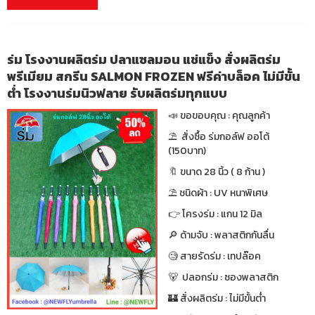
ร่ม โรงงานผลิตร่ม ปลาแซลมอน แช่แข็ง สั่งผลิตร่ม
พรีเมียม สกรีน SALMON FROZEN ฟรีค่าบล็อค ไม่มีขั้น
ต่ำ โรงงานร่มนิวฟลาย รับผลิตร่มทุกแบบ
📣 ขอขอบคุณ : คุณลูกค้า
⛱ สั่งซื้อ ร่มกอล์ฟ ออโต้
(150บาท)
🔖 ขนาด 28 นิ้ว ( 8 ก้าน )
⛱ ชนิดผ้า : UV หนาพิเศษ
👉 โครงร่ม : แกน 12 มิล
🔎 ด้ามจับ : พลาสติกกันลื่น
🧐 สายรัดร่ม : เทปล๊อค
🐻 ปลอกร่ม : ซองพลาสติก
🏰 สั่งผลิตร่ม : ไม่มีขั้นต่ำ