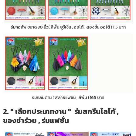
ร่มกอล์ฟ ขนาด 30 นื้ว( สีพื้น ยูวีเงิน , ออโต้ , สองชั้น ออโต้ ) 115 บาท
ร่มกลับด้าน ( สีลายแฟชั่น , สีพื้น ) 165 บาท
2. " เลือกประเภทงาน " ร่มสกรีนโลโก้ ,
ของชำร่วย , ร่มแฟชั่น