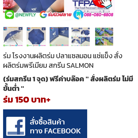
ร่ม โรงงานผลิตร่ม ปลาแซลมอน แช่แข็ง สั่ง
ผลิตร่มพรีเมียม สกรีน SALMON
(ร่มสกรีน 1 จุด) ฟรีค่าบล๊อค " สั่งผลิตร่ม ไม่มี
ขั้นต่ำ "
ร่ม 150 บาท+