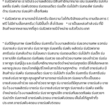
* ร่มนิวฟลาย เราเป็นโรงงานผลิตร่ม มีสินค้าอีกมากมาย เช่น ร่มแฟชั่น ร่มโค้ง
แฟชั่น ร่มพับ ร่มพับ3ตอน ร่มตอนเดียว ร่มเด็ก ร่มไม้เท้า ร่มกอล์ฟ ร่มกลับ
ด้าน ร่มสนาม ร่มแม่ค้า เสื้อกันฝน
* ร่มนิวฟลาย สามารถนำไปสกรีน ข้อความ โลโก้บริษัทของท่าน ตามต้องการ (
ฟรี ไม่มีค่าบล๊อกสกรีน ) ไม่มีขั้นต่ำ สั่งได้เลย * เราเป็นแหล่งค้าส่งร่ม ที่มี
สินค้าหลากหลายมากที่สุด ร่มนิวฟลายมีจำหน่าย แล้วทั่วประเทศ
" ร่มดีมีคุณภาพ ร่มพรีเมี่ยม ร่มสกรีน โรงงานผลิตร่ม ร่มแจกงานศพ แจกร่ม
ร่มขายส่ง ร่มราคาส่ง ร่มราคาถูก ร่มแฟชั่น ร่มพับ ผลิตร่ม ร่มนิวฟลาย
สกรีนร่ม ร่มกลับด้าน ร่มโฆษณา ร่มสนาม ร่มตอนเดียว ร่มไม้เท้า ร่มเด็ก ร่ม
ราคาปลีก ร่มกันแดด ร่มกันฝน ร่มสวย ของชำร่วยงานศพ ของชำร่วย ร่มร่ม
ราคาถูก ร่มญี่ปุ่น และร่มอื่นๆอีกมากมายจัดจำหน่ายร่มทุกชนิด มีให้เลือกหลาก
หลายรูปแบบ ตอบโจทย์ผู้บริโภคในการใช้งานทุกๆด้าน การันตี ขายร่มส่ง มี
สินค้าร่ม ร่มพับ ร่มตอนเดียว ร่มยาว ร่มไม้เท้า ร่มเด็ก ร่มสกรีน รับสกรีนร่ม
ขายส่งร่มราคาถูก คุณลูกค้าสามารถเอาร่มไปแจก ร่มเหมาะที่จะเป็นของ
ขายส่งของชำร่วย ของชำร่วยราคาถูก ร่ม ขายร่มดีมีคุณภาพ ขายร่มส่ง ขาย
ร่ม โรงงานผลิตร่ม ขายร่ม ร่ม ขายส่งร่มราคาถูก ร่มขายส่ง ร่มพับ แฟชั่น
จำหน่ายร่ม โรงงานผลิตร่ม ร่มราคาถูกปลีก ขายร่มกันแดดกันฝน ร่มสวยๆ
ร่มน่ารัก ร่มเกาหลี ขายร่มพับ2ตอน ขายร่มพับ3ตอน เห็นโลโก้ลูกค้าทั่ว
ประเทศ.ขายร่มพับ4ตอน ขายร่มพับ5ตอน