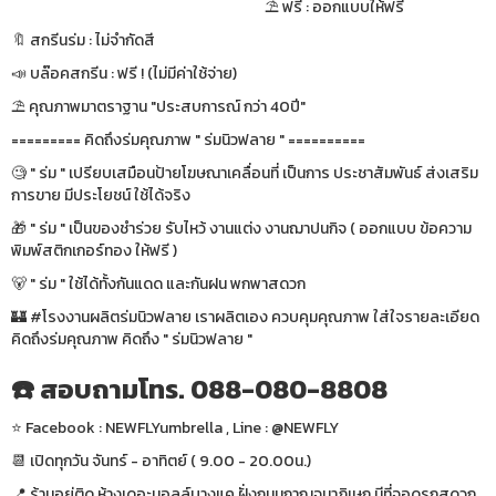
⛱ ฟรี : ออกแบบให้ฟรี
🔖 สกรีนร่ม : ไม่จำกัดสี
📣 บล๊อคสกรีน : ฟรี ! (ไม่มีค่าใช้จ่าย)
⛱ คุณภาพมาตราฐาน "ประสบการณ์ กว่า 40ปี"
========= คิดถึงร่มคุณภาพ " ร่มนิวฟลาย " ==========
🧐 " ร่ม " เปรียบเสมือนป้ายโฆษณาเคลื่อนที่ เป็นการ ประชาสัมพันธ์ ส่งเสริม
การขาย มีประโยชน์ ใช้ได้จริง
🎁 " ร่ม " เป็นของชำร่วย รับไหว้ งานแต่ง งานฌาปนกิจ ( ออกแบบ ข้อความ
พิมพ์สติกเกอร์ทอง ให้ฟรี )
🐻 " ร่ม " ใช้ได้ทั้งกันแดด และกันฝน พกพาสดวก
🏰 #โรงงานผลิตร่มนิวฟลาย เราผลิตเอง ควบคุมคุณภาพ ใส่ใจรายละเอียด
คิดถึงร่มคุณภาพ คิดถึง " ร่มนิวฟลาย "
☎️ สอบถามโทร. 088-080-8808
⭐️ Facebook : NEWFLYumbrella , Line : @NEWFLY
📆 เปิดทุกวัน จันทร์ - อาทิตย์ ( 9.00 - 20.00น.)
📍 ร้านอยู่ติด ห้างเดอะมอลล์บางแค ฝั่งถนนกาญจนาภิเษก มีที่จอดรถสดวก