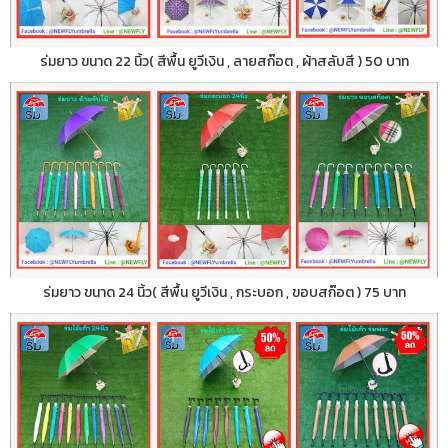
ร่มยาว ขนาด 22 นิ้ว( สีพื้น ยูวีเงิน , ลายสก๊อต , ผ้าสลับสี ) 50 บาท
ร่มยาว ขนาด 24 นิ้ว( สีพื้น ยูวีเงิน , กระบอก , ขอบสก๊อต ) 75 บาท