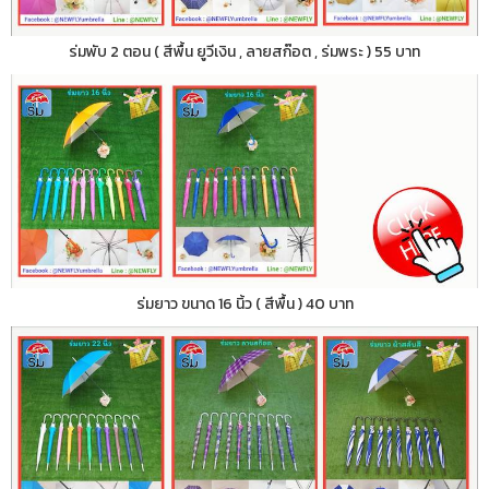
ร่มพับ 2 ตอน ( สีพื้น ยูวีเงิน , ลายสก๊อต , ร่มพระ ) 55 บาท
ร่มยาว ขนาด 16 นิ้ว ( สีพื้น ) 40 บาท