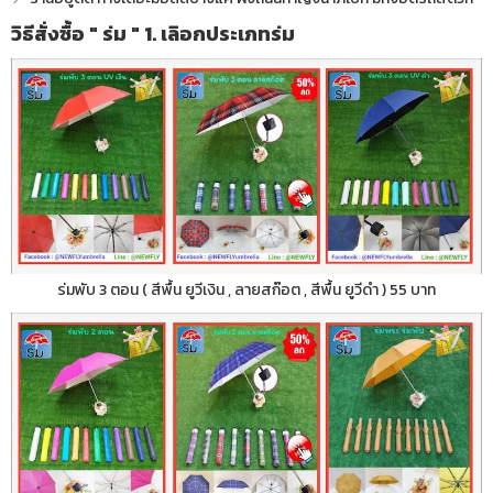
วิธีสั่งซื้อ " ร่ม " 1. เลิอกประเภทร่ม
ร่มพับ 3 ตอน ( สีพื้น ยูวีเงิน , ลายสก๊อต , สีพื้น ยูวีดำ ) 55 บาท