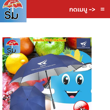
กดเมนู ->