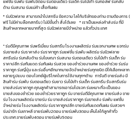
แฟชั่น ร่มพับ ร่มพับ3ตอน ร่มตอนเดียว ร่มเด็ก ร่มไม้เท้า ร่มกอล์ฟ ร่มกลับ
ด้าน ร่มสนาม ร่มแม่ค้า เสื้อกันฝน
* ร่มนิวฟลาย สามารถนำไปสกรีน ข้อความ โลโก้บริษัทของท่าน ตามต้องการ (
ฟรี ไม่มีค่าบล๊อกสกรีน ) ไม่มีขั้นต่ำ สั่งได้เลย * เราเป็นแหล่งค้าส่งร่ม ที่มี
สินค้าหลากหลายมากที่สุด ร่มนิวฟลายมีจำหน่าย แล้วทั่วประเทศ
" ร่มดีมีคุณภาพ ร่มพรีเมี่ยม ร่มสกรีน โรงงานผลิตร่ม ร่มแจกงานศพ แจกร่ม
ร่มขายส่ง ร่มราคาส่ง ร่มราคาถูก ร่มแฟชั่น ร่มพับ ผลิตร่ม ร่มนิวฟลาย
สกรีนร่ม ร่มกลับด้าน ร่มโฆษณา ร่มสนาม ร่มตอนเดียว ร่มไม้เท้า ร่มเด็ก ร่ม
ราคาปลีก ร่มกันแดด ร่มกันฝน ร่มสวย ของชำร่วยงานศพ ของชำร่วย ร่มร่ม
ราคาถูก ร่มญี่ปุ่น และร่มอื่นๆอีกมากมายจัดจำหน่ายร่มทุกชนิด มีให้เลือกหลาก
หลายรูปแบบ ตอบโจทย์ผู้บริโภคในการใช้งานทุกๆด้าน การันตี ขายร่มส่ง มี
สินค้าร่ม ร่มพับ ร่มตอนเดียว ร่มยาว ร่มไม้เท้า ร่มเด็ก ร่มสกรีน รับสกรีนร่ม
ขายส่งร่มราคาถูก คุณลูกค้าสามารถเอาร่มไปแจก ร่มเหมาะที่จะเป็นของ
ขายส่งของชำร่วย ของชำร่วยราคาถูก ร่ม ขายร่มดีมีคุณภาพ ขายร่มส่ง ขาย
ร่ม โรงงานผลิตร่ม ขายร่ม ร่ม ขายส่งร่มราคาถูก ร่มขายส่ง ร่มพับ แฟชั่น
จำหน่ายร่ม โรงงานผลิตร่ม ร่มราคาถูกปลีก ขายร่มกันแดดกันฝน ร่มสวยๆ
ร่มน่ารัก ร่มเกาหลี ขายร่มพับ2ตอน ขายร่มพับ3ตอน เห็นโลโก้ลูกค้าทั่ว
ประเทศ.ขายร่มพับ4ตอน ขายร่มพับ5ตอน