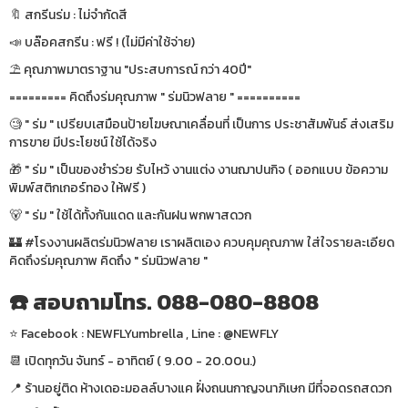
🔖 สกรีนร่ม : ไม่จำกัดสี
📣 บล๊อคสกรีน : ฟรี ! (ไม่มีค่าใช้จ่าย)
⛱ คุณภาพมาตราฐาน "ประสบการณ์ กว่า 40ปี"
========= คิดถึงร่มคุณภาพ " ร่มนิวฟลาย " ==========
🧐 " ร่ม " เปรียบเสมือนป้ายโฆษณาเคลื่อนที่ เป็นการ ประชาสัมพันธ์ ส่งเสริม
การขาย มีประโยชน์ ใช้ได้จริง
🎁 " ร่ม " เป็นของชำร่วย รับไหว้ งานแต่ง งานฌาปนกิจ ( ออกแบบ ข้อความ
พิมพ์สติกเกอร์ทอง ให้ฟรี )
🐻 " ร่ม " ใช้ได้ทั้งกันแดด และกันฝน พกพาสดวก
🏰 #โรงงานผลิตร่มนิวฟลาย เราผลิตเอง ควบคุมคุณภาพ ใส่ใจรายละเอียด
คิดถึงร่มคุณภาพ คิดถึง " ร่มนิวฟลาย "
☎️ สอบถามโทร. 088-080-8808
⭐️ Facebook : NEWFLYumbrella , Line : @NEWFLY
📆 เปิดทุกวัน จันทร์ - อาทิตย์ ( 9.00 - 20.00น.)
📍 ร้านอยู่ติด ห้างเดอะมอลล์บางแค ฝั่งถนนกาญจนาภิเษก มีที่จอดรถสดวก