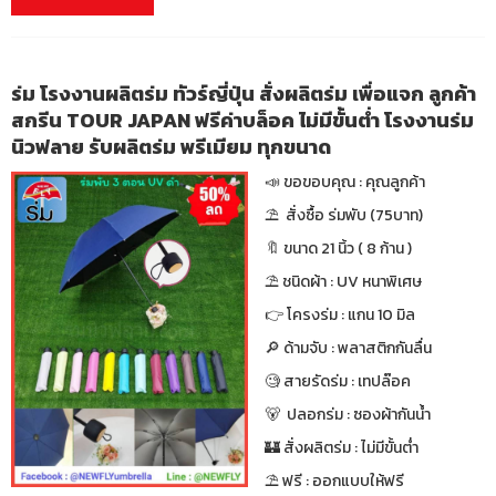
ร่ม โรงงานผลิตร่ม ทัวร์ญี่ปุ่น สั่งผลิตร่ม เพื่อแจก ลูกค้า
สกรีน TOUR JAPAN ฟรีค่าบล็อค ไม่มีขั้นต่ำ โรงงานร่ม
นิวฟลาย รับผลิตร่ม พรีเมียม ทุกขนาด
📣 ขอขอบคุณ : คุณลูกค้า
⛱ สั่งซื้อ ร่มพับ (75บาท)
🔖 ขนาด 21 นิ้ว ( 8 ก้าน )
⛱ ชนิดผ้า : UV หนาพิเศษ
👉 โครงร่ม : แกน 10 มิล
🔎 ด้ามจับ : พลาสติกกันลื่น
🧐 สายรัดร่ม : เทปล๊อค
🐻 ปลอกร่ม : ซองผ้ากันน้ำ
🏰 สั่งผลิตร่ม : ไม่มีขั้นต่ำ
⛱ ฟรี : ออกแบบให้ฟรี