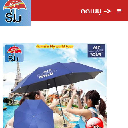
กดเมนู ->