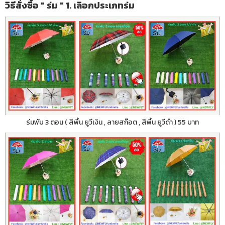
วิธีสั่งซื้อ " ร่ม " 1. เลิอกประเภทร่ม
ร่มพับ 3 ตอน ( สีพื้น ยูวีเงิน , ลายสก๊อต , สีพื้น ยูวีดำ ) 55 บาท