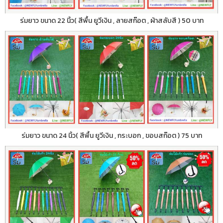
ร่มยาว ขนาด 22 นิ้ว( สีพื้น ยูวีเงิน , ลายสก๊อต , ผ้าสลับสี ) 50 บาท
ร่มยาว ขนาด 24 นิ้ว( สีพื้น ยูวีเงิน , กระบอก , ขอบสก๊อต ) 75 บาท