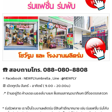
☎️ สอบถามโทร. 088-080-8808
⭐️ Facebook : NEWFLYumbrella , Line : @NEWFLY
📆 เปิดทุกวัน จันทร์ - อาทิตย์ ( 9.00 - 20.00น.)
📍 ร้านอยู่ติด ห้างเดอะมอลล์บางแค ฝั่งถนนกาญจนาภิเษก มีที่จอดรถสดวก
* ร่มนิวฟลาย เราเป็นโรงงานผลิตร่ม มีสินค้าอีกมากมาย เช่น ร่มแฟชั่น ร่มโค้ง