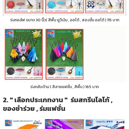
ร่มกอล์ฟ ขนาด 30 นื้ว( สีพื้น ยูวีเงิน , ออโต้ , สองชั้น ออโต้ ) 115 บาท
ร่มกลับด้าน ( สีลายแฟชั่น , สีพื้น ) 165 บาท
2. " เลือกประเภทงาน " ร่มสกรีนโลโก้ ,
ของชำร่วย , ร่มแฟชั่น